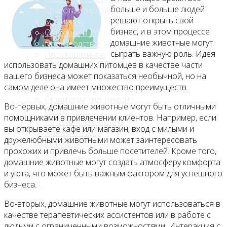
больше и больше людей
Красота и здоровье
решают открыть свой
Медицина
бизнес, и в этом процессе
Островки в ТЦ
домашние животные могут
Производство
сыграть важную роль. Идея
Промышленное
использовать домашних питомцев в качестве части
производство
вашего бизнеса может показаться необычной, но на
Развлечения
самом деле она имеет множество преимуществ.
Сельское хозяйство
Строительство, ремонт
Во-первых, домашние животные могут быть отличными
Сфера услуг
помощниками в привлечении клиентов. Например, если
Торговля и магазины
вы открываете кафе или магазин, вход с милыми и
Туризм и отдых
дружелюбными животными может заинтересовать
Финансы
прохожих и привлечь больше посетителей. Кроме того,
Хобби
домашние животные могут создать атмосферу комфорта
и уюта, что может быть важным фактором для успешного
Блог
бизнеса.
Во-вторых, домашние животные могут использоваться в
качестве терапевтических ассистентов или в работе с
людьми с ограниченными возможностями. Интеракция с