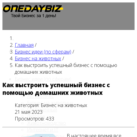
Главная
/
Главная
Бизнес идеи (по сферам)
/
Бизнес на животных
/
Как выстроить успешный бизнес с помощью
домашних животных
Бизнес идеи (по сферам)
Как выстроить успешный бизнес с
помощью домашних животных
Автобизнес
Бизнес на животных
Категория:
Бизнес на животных
Гостиничный
21 мая 2023
Детские
Просмотров: 433
Животноводство
Интернет и IT
В настоящее время все
Кафе / ресторан