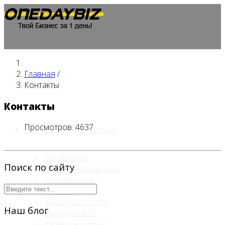
Главная
/
Главная
Контакты
Контакты
Просмотров: 4637
Бизнес идеи (по сферам)
Автобизнес
Поиск по сайту
Бизнес на животных
Гостиничный
Детские
Животноводство
Наш блог
Интернет и IT
Кафе / ресторан