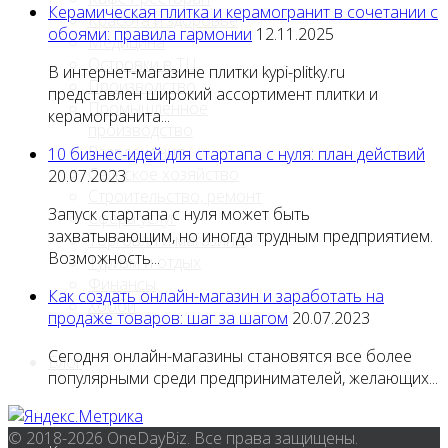
Керамическая плитка и керамогранит в сочетании с
Красота и здоровье
обоями: правила гармонии
12.11.2025
Медицина
Островки в ТЦ
В интернет-магазине плитки kypi-plitky.ru
Производство
представлен широкий ассортимент плитки и
Промышленное
керамогранита...
производство
Развлечения
10 бизнес-идей для стартапа с нуля: план действий
Сельское хозяйство
20.07.2023
Строительство, ремонт
Запуск стартапа с нуля может быть
Сфера услуг
захватывающим, но иногда трудным предприятием.
Торговля и магазины
Возможность...
Туризм и отдых
Финансы
Как создать онлайн-магазин и заработать на
Хобби
продаже товаров: шаг за шагом
20.07.2023
Сегодня онлайн-магазины становятся все более
Блог
популярными среди предпринимателей, желающих...
© 2018-2026 OneDayBiz. Все права защищены.