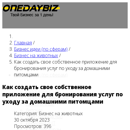
Главная
/
Главная
Бизнес идеи (по сферам)
/
Бизнес на животных
/
Как создать свое собственное приложение для
бронирования услуг по уходу за домашними
питомцами
Бизнес идеи (по сферам)
Как создать свое собственное
Автобизнес
приложение для бронирования услуг по
Бизнес на животных
уходу за домашними питомцами
Гостиничный
Детские
Категория:
Бизнес на животных
Животноводство
30 октября 2023
Интернет и IT
Просмотров: 396
Кафе / ресторан