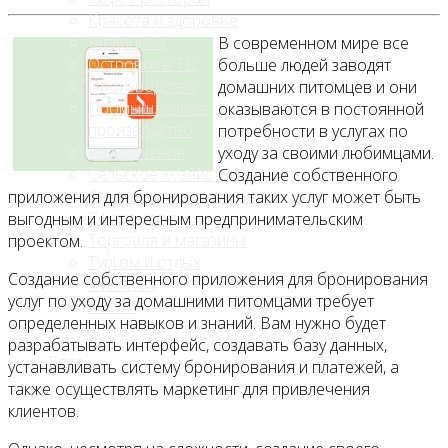
Красота и здоровье
Медицина
В современном мире все
Островки в ТЦ
больше людей заводят
Производство
домашних питомцев и они
Промышленное
оказываются в постоянной
производство
потребности в услугах по
Развлечения
уходу за своими любимцами.
Сельское хозяйство
Создание собственного
Строительство, ремонт
приложения для бронирования таких услуг может быть
Сфера услуг
выгодным и интересным предпринимательским
Торговля и магазины
проектом.
Туризм и отдых
Создание собственного приложения для бронирования
Финансы
услуг по уходу за домашними питомцами требует
Хобби
определенных навыков и знаний. Вам нужно будет
разрабатывать интерфейс, создавать базу данных,
Блог
устанавливать систему бронирования и платежей, а
также осуществлять маркетинг для привлечения
клиентов.