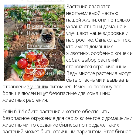
Красота и здоровье
Растения являются
Медицина
неотъемлемой частью
Островки в ТЦ
нашей жизни, они не только
Производство
украшают наши дома, но и
Промышленное
улучшают наше здоровье и
производство
настроение. Однако, для тех,
Развлечения
кто имеет домашних
Сельское хозяйство
животных, особенно кошек и
Строительство, ремонт
собак, выбор растений
Сфера услуг
становится ограниченным.
Торговля и магазины
Ведь многие растения могут
Туризм и отдых
быть опасными и вызывать
Финансы
отравление у наших питомцев. Именно поэтому все
Хобби
больше людей ищут безопасные для домашних
животных растения.
Блог
Если вы любите растения и хотите обеспечить
безопасное окружение для своих клиентов с домашними
животными, то создание бизнеса по продаже таких
растений может быть отличным вариантом. Этот бизнес