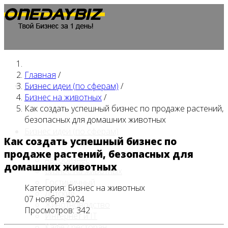
Главная
/
Главная
Бизнес идеи (по сферам)
/
Бизнес на животных
/
Как создать успешный бизнес по продаже растений,
безопасных для домашних животных
Бизнес идеи (по сферам)
Как создать успешный бизнес по
продаже растений, безопасных для
Автобизнес
домашних животных
Бизнес на животных
Гостиничный
Категория:
Бизнес на животных
Детские
07 ноября 2024
Животноводство
Просмотров: 342
Интернет и IT
Кафе / ресторан