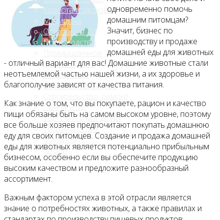
одновременно помочь
Красота и здоровье
домашним питомцам?
Медицина
Значит, бизнес по
Островки в ТЦ
производству и продаже
Производство
домашней еды для животных
Промышленное
- отличный вариант для вас! Домашние животные стали
производство
неотъемлемой частью нашей жизни, а их здоровье и
Развлечения
благополучие зависят от качества питания.
Сельское хозяйство
Строительство, ремонт
Как знание о том, что вы покупаете, рацион и качество
Сфера услуг
пищи обязаны быть на самом высоком уровне, поэтому
Торговля и магазины
все больше хозяев предпочитают покупать домашнюю
Туризм и отдых
еду для своих питомцев. Создание и продажа домашней
Финансы
еды для животных является потенциально прибыльным
Хобби
бизнесом, особенно если вы обеспечите продукцию
высоким качеством и предложите разнообразный
Блог
ассортимент.
Важным фактором успеха в этой отрасли является
знание о потребностях животных, а также правилах и
стандартах по производству пищевых продуктов.