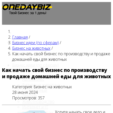
Главная
/
Главная
Бизнес идеи (по сферам)
/
Бизнес на животных
/
Как начать свой бизнес по производству и продаже
домашней еды для животных
Бизнес идеи (по сферам)
Как начать свой бизнес по производству
и продаже домашней еды для животных
Автобизнес
Бизнес на животных
Категория:
Бизнес на животных
Гостиничный
28 июня 2024
Детские
Просмотров: 357
Животноводство
Интернет и IT
Хотите начать свое дело и
Кафе / ресторан