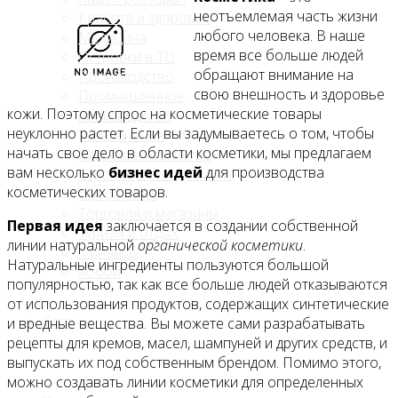
неотъемлемая часть жизни
Красота и здоровье
любого человека. В наше
Медицина
время все больше людей
Островки в ТЦ
обращают внимание на
Производство
свою внешность и здоровье
Промышленное
кожи. Поэтому спрос на косметические товары
производство
неуклонно растет. Если вы задумываетесь о том, чтобы
Развлечения
начать свое дело в области косметики, мы предлагаем
Сельское хозяйство
вам несколько
бизнес идей
для производства
Строительство, ремонт
косметических товаров.
Сфера услуг
Торговля и магазины
Первая идея
заключается в создании собственной
Туризм и отдых
линии натуральной
органической косметики
.
Финансы
Натуральные ингредиенты пользуются большой
Хобби
популярностью, так как все больше людей отказываются
от использования продуктов, содержащих синтетические
Блог
и вредные вещества. Вы можете сами разрабатывать
рецепты для кремов, масел, шампуней и других средств, и
выпускать их под собственным брендом. Помимо этого,
можно создавать линии косметики для определенных