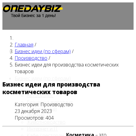
Главная
/
Главная
Бизнес идеи (по сферам)
/
Производство
/
Бизнес идеи для производства косметических
товаров
Бизнес идеи (по сферам)
Бизнес идеи для производства
косметических товаров
Автобизнес
Бизнес на животных
Категория:
Производство
Гостиничный
23 декабря 2023
Детские
Просмотров: 404
Животноводство
Интернет и IT
Косметика
– это
Кафе / ресторан