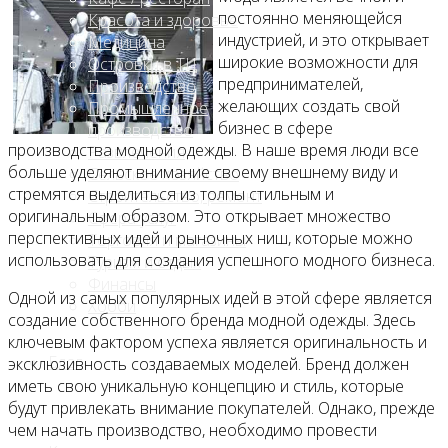
постоянно меняющейся
Красота и здоровье
индустрией, и это открывает
Медицина
широкие возможности для
Островки в ТЦ
предпринимателей,
Производство
желающих создать свой
Промышленное
бизнес в сфере
производство
производства модной одежды. В наше время люди все
Развлечения
больше уделяют внимание своему внешнему виду и
Сельское хозяйство
стремятся выделиться из толпы стильным и
Строительство, ремонт
оригинальным образом. Это открывает множество
Сфера услуг
перспективных идей и рыночных ниш, которые можно
Торговля и магазины
использовать для создания успешного модного бизнеса.
Туризм и отдых
Финансы
Одной из самых популярных идей в этой сфере является
Хобби
создание собственного бренда модной одежды. Здесь
ключевым фактором успеха является оригинальность и
Блог
эксклюзивность создаваемых моделей. Бренд должен
иметь свою уникальную концепцию и стиль, которые
будут привлекать внимание покупателей. Однако, прежде
чем начать производство, необходимо провести