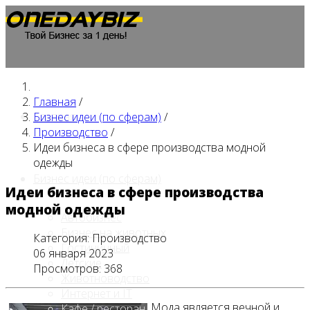
Главная
/
Главная
Бизнес идеи (по сферам)
/
Производство
/
Идеи бизнеса в сфере производства модной
одежды
Бизнес идеи (по сферам)
Идеи бизнеса в сфере производства
модной одежды
Автобизнес
Бизнес на животных
Категория:
Производство
Гостиничный
06 января 2023
Детские
Просмотров: 368
Животноводство
Интернет и IT
Мода является вечной и
Кафе / ресторан