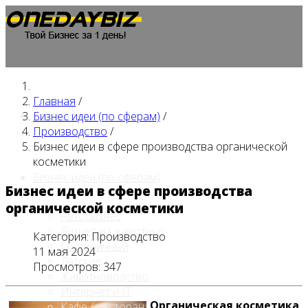
Главная
/
Главная
Бизнес идеи (по сферам)
/
Производство
/
Бизнес идеи в сфере производства органической
косметики
Бизнес идеи (по сферам)
Бизнес идеи в сфере производства
органической косметики
Автобизнес
Бизнес на животных
Категория:
Производство
Гостиничный
11 мая 2024
Детские
Просмотров: 347
Животноводство
Интернет и IT
Органическая косметика
Кафе / ресторан