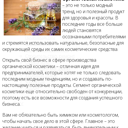
– это не только модный
Красота и здоровье
тренд, но и полезный продукт
Медицина
для здоровья и красоты. В
Островки в ТЦ
последние годы все больше
Производство
людей становятся
Промышленное
осознанными потребителями
производство
и стремятся использовать натуральные, безопасные для
Развлечения
окружающей среды их самих косметические средства.
Сельское хозяйство
Строительство, ремонт
Открыть свой бизнес в сфере производства
Сфера услуг
органической косметики – отличная идея для
Торговля и магазины
предпринимателей, которые хотят не только следовать
Туризм и отдых
последним модным тенденциям, но и создавать по-
Финансы
настоящему полезные продукты. Сегмент органической
Хобби
косметики еще относительно свободен от конкуренции,
поэтому есть все возможности для создания успешного
Блог
бизнеса.
Вам не обязательно быть химиком или косметологом,
чтобы начать свое дело в этой сфере. Главное – это
желание учиться и развиваться, быть внимательным к