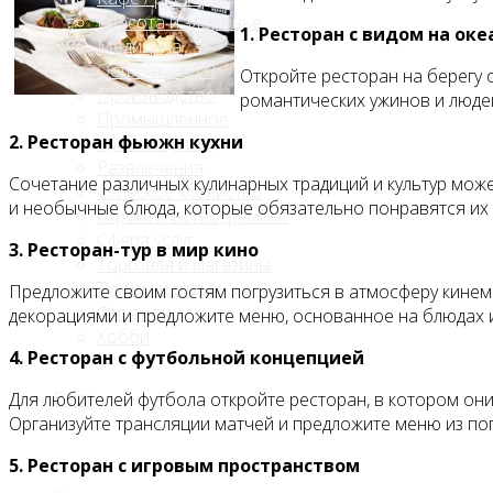
Красота и здоровье
1. Ресторан с видом на оке
Медицина
Островки в ТЦ
Откройте ресторан на берегу
Производство
романтических ужинов и людей
Промышленное
2. Ресторан фьюжн кухни
производство
Развлечения
Сочетание различных кулинарных традиций и культур мож
Сельское хозяйство
и необычные блюда, которые обязательно понравятся их
Строительство, ремонт
Сфера услуг
3. Ресторан-тур в мир кино
Торговля и магазины
Туризм и отдых
Предложите своим гостям погрузиться в атмосферу кине
Финансы
декорациями и предложите меню, основанное на блюдах 
Хобби
4. Ресторан с футбольной концепцией
Блог
Для любителей футбола откройте ресторан, в котором они
Организуйте трансляции матчей и предложите меню из по
5. Ресторан с игровым пространством