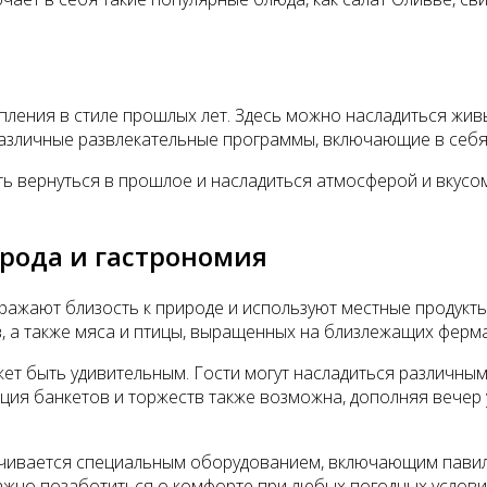
пления в стиле прошлых лет. Здесь можно насладиться жив
азличные развлекательные программы, включающие в себя т
ь вернуться в прошлое и насладиться атмосферой и вкусом
рода и гастрономия
тражают близость к природе и используют местные продук
, а также мяса и птицы, выращенных на близлежащих ферма
т быть удивительным. Гости могут насладиться различными
ация банкетов и торжеств также возможна, дополняя вече
чивается специальным оборудованием, включающим павиль
Важно позаботиться о комфорте при любых погодных услови