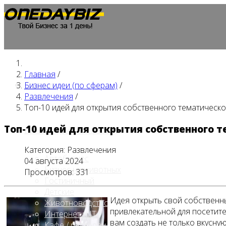
Главная
/
Главная
Бизнес идеи (по сферам)
/
Развлечения
/
Топ-10 идей для открытия собственного тематическ
Топ-10 идей для открытия собственного 
Бизнес идеи (по сферам)
Категория:
Развлечения
Автобизнес
04 августа 2024
Бизнес на животных
Просмотров: 331
Гостиничный
Детские
Идея открыть свой собственн
Животноводство
привлекательной для посетите
Интернет и IT
вам создать не только вкусну
Кафе / ресторан