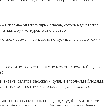
ым исполнением популярных песен, которые до сих пор
анцы, шоу и конкурсы в стиле ретро.
 старых времен. Там можно погрузиться в стиль эпохи и
ты высочайшего качества. Меню может включать блюда из
х.
 видами салатов, закусками, супами и горячими блюдами,
р уютными фонариками и свечами, создавая особую
оны с навесами от солнца и дождя, удобными столами и
ях, чтобы гости ощущали себя приятно и расслабленно.