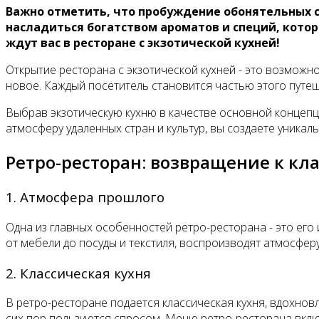
Важно отметить, что пробуждение обонятельных с
насладиться богатством ароматов и специй, кот
ждут вас в ресторане с экзотической кухней!
Открытие ресторана с экзотической кухней - это возмож
новое. Каждый посетитель становится частью этого путеш
Выбрав экзотическую кухню в качестве основной концепц
атмосферу удаленных стран и культур, вы создаете уникал
Ретро-ресторан: возвращение к кл
1. Атмосфера прошлого
Одна из главных особенностей ретро-ресторана - это его
от мебели до посуды и текстиля, воспроизводят атмосферу 
2. Классическая кухня
В ретро-ресторане подается классическая кухня, вдохно
сих пор пользуются спросом. Меню ретро-ресторана включ