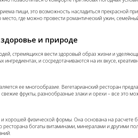
 приема пищи, это возможность насладиться прекрасной пр
о место, где можно провести романтический ужин, семейны
 здоровье и природе
людей, стремящихся вести здоровый образ жизни и уделяю
 ингредиентах, и сосредотачиваются на их вкусе, креативн
ляется ее многообразие. Вегетарианский ресторан предлаг
 свежие фрукты, разнообразные злаки и орехи – все это мо
 и хорошей физической формы. Она основана на расчете б
го ресторана богаты витаминами, минералами и другими 
аний.