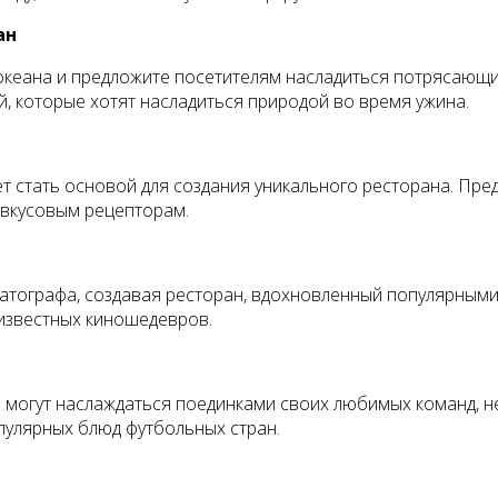
ан
 океана и предложите посетителям насладиться потрясаю
, которые хотят насладиться природой во время ужина.
ет стать основой для создания уникального ресторана. Пр
 вкусовым рецепторам.
матографа, создавая ресторан, вдохновленный популярным
известных киношедевров.
 могут наслаждаться поединками своих любимых команд, не
пулярных блюд футбольных стран.