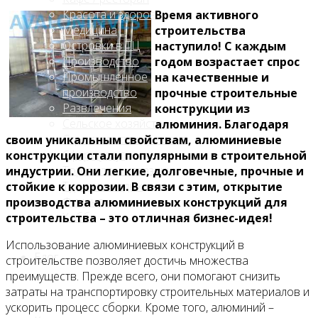
Красота и здоровье
Время активного
Медицина
строительства
Островки в ТЦ
наступило! С каждым
Производство
годом возрастает спрос
Промышленное
на качественные и
производство
прочные строительные
Развлечения
конструкции из
Сельское хозяйство
алюминия. Благодаря
Строительство, ремонт
своим уникальным свойствам, алюминиевые
Сфера услуг
конструкции стали популярными в строительной
Торговля и магазины
индустрии. Они легкие, долговечные, прочные и
Туризм и отдых
стойкие к коррозии. В связи с этим, открытие
Финансы
производства алюминиевых конструкций для
Хобби
строительства – это отличная бизнес-идея!
Использование алюминиевых конструкций в
Блог
строительстве позволяет достичь множества
преимуществ. Прежде всего, они помогают снизить
затраты на транспортировку строительных материалов и
ускорить процесс сборки. Кроме того, алюминий –