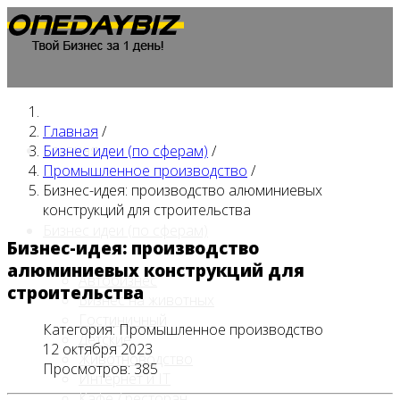
Главная
/
Главная
Бизнес идеи (по сферам)
/
Промышленное производство
/
Бизнес-идея: производство алюминиевых
конструкций для строительства
Бизнес идеи (по сферам)
Бизнес-идея: производство
алюминиевых конструкций для
Автобизнес
строительства
Бизнес на животных
Гостиничный
Категория:
Промышленное производство
Детские
12 октября 2023
Животноводство
Просмотров: 385
Интернет и IT
Кафе / ресторан