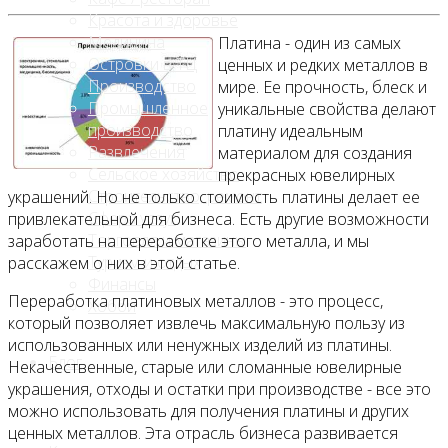
Красота и здоровье
Медицина
Платина - один из самых
Островки в ТЦ
ценных и редких металлов в
Производство
мире. Ее прочность, блеск и
Промышленное
уникальные свойства делают
производство
платину идеальным
Развлечения
материалом для создания
Сельское хозяйство
прекрасных ювелирных
Строительство, ремонт
украшений. Но не только стоимость платины делает ее
Сфера услуг
привлекательной для бизнеса. Есть другие возможности
Торговля и магазины
заработать на переработке этого металла, и мы
Туризм и отдых
расскажем о них в этой статье.
Финансы
Переработка платиновых металлов - это процесс,
Хобби
который позволяет извлечь максимальную пользу из
использованных или ненужных изделий из платины.
Блог
Некачественные, старые или сломанные ювелирные
украшения, отходы и остатки при производстве - все это
можно использовать для получения платины и других
ценных металлов. Эта отрасль бизнеса развивается