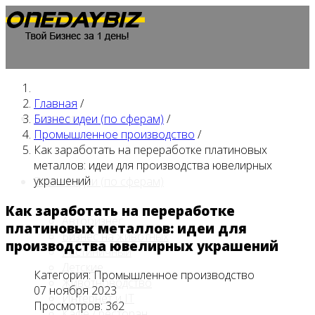
Главная
/
Главная
Бизнес идеи (по сферам)
/
Промышленное производство
/
Как заработать на переработке платиновых
металлов: идеи для производства ювелирных
украшений
Бизнес идеи (по сферам)
Как заработать на переработке
Автобизнес
платиновых металлов: идеи для
Бизнес на животных
производства ювелирных украшений
Гостиничный
Детские
Категория:
Промышленное производство
Животноводство
07 ноября 2023
Интернет и IT
Просмотров: 362
Кафе / ресторан