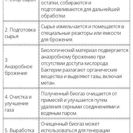
остатки, собираются и
подготавливаются для дальнейшей
обработки.
Сырье измельчается и помещается в
2. Подготовка
специальные реакторы или емкости
сырья
для брожения.
Биологический материал подвергается
анаэробному брожению при
3.
отсутствии доступа кислорода.
Анаэробное
Бактерии разлагают органические
брожение
вещества и выделяют газы, включая
метан.
Полученный биогаз очищается от
4. Очистка и
примесей и улучшается путем
улучшение
удаления серными соединениями и
газа
водяным паром.
Очищенный биогаз может
5. Выработка
использоваться для генерации