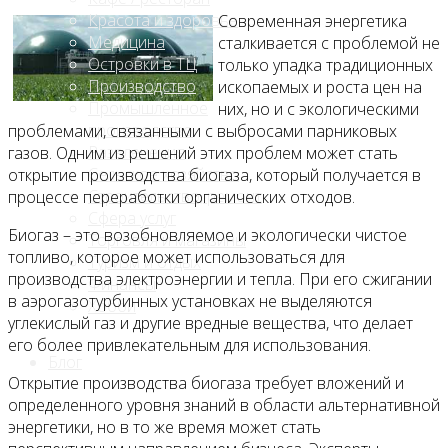
Красота и здоровье
Современная энергетика
Медицина
сталкивается с проблемой не
Островки в ТЦ
только упадка традиционных
Производство
ископаемых и роста цен на
Промышленное
них, но и с экологическими
производство
проблемами, связанными с выбросами парниковых
Развлечения
газов. Одним из решений этих проблем может стать
Сельское хозяйство
открытие производства биогаза, который получается в
Строительство, ремонт
процессе переработки органических отходов.
Сфера услуг
Биогаз – это возобновляемое и экологически чистое
Торговля и магазины
топливо, которое может использоваться для
Туризм и отдых
производства электроэнергии и тепла. При его сжигании
Финансы
в аэрогазотурбинных установках не выделяются
Хобби
углекислый газ и другие вредные вещества, что делает
его более привлекательным для использования.
Блог
Открытие производства биогаза требует вложений и
определенного уровня знаний в области альтернативной
энергетики, но в то же время может стать