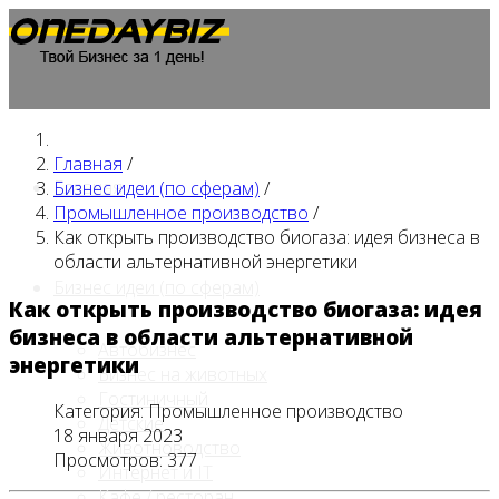
Главная
/
Главная
Бизнес идеи (по сферам)
/
Промышленное производство
/
Как открыть производство биогаза: идея бизнеса в
области альтернативной энергетики
Бизнес идеи (по сферам)
Как открыть производство биогаза: идея
бизнеса в области альтернативной
Автобизнес
энергетики
Бизнес на животных
Гостиничный
Категория:
Промышленное производство
Детские
18 января 2023
Животноводство
Просмотров: 377
Интернет и IT
Кафе / ресторан