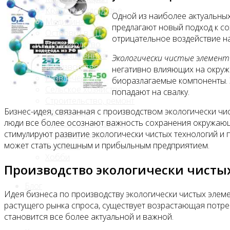
Красота и здоровье
Одной из наиболее актуальных
Медицина
предлагают новый подход к с
Островки в ТЦ
отрицательное воздействие на
Производство
Промышленное
Экологически чистые элемен
производство
негативно влияющих на окружа
Развлечения
биоразлагаемые компоненты. Э
Сельское хозяйство
попадают на свалку.
Строительство, ремонт
Бизнес-идея, связанная с производством экологически ч
Сфера услуг
люди все более осознают важность сохранения окружающей
Торговля и магазины
стимулируют развитие экологически чистых технологий и
Туризм и отдых
может стать успешным и прибыльным предприятием.
Финансы
Хобби
Производство экологически чисты
Блог
Идея бизнеса по производству экологически чистых эле
растущего рынка спроса, существует возрастающая потре
становится все более актуальной и важной.