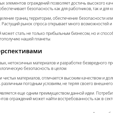
ых элементов ограждений позволяет достичь высокого каче
беспечивает безопасность как для работников, так и для 
деление границ территории, обеспечение безопасности или
 Растущий рынок спроса открывает много возможностей и п
й может стать не только прибыльным бизнесом, но и спос
гополучию нашей планеты.
ерспективами
х, нетоксичных материалов и разработке безвредного про
ологическую безопасность в целом.
и чистых материалов, отличается высоким качеством и до
 различным погодным условиям, не теряя своего внешнего 
 является еще одним преимуществом данной идеи. Потреби
тов ограждений может найти востребованность как в секто