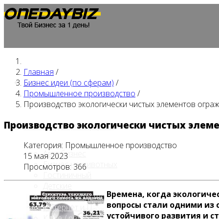
Главная
/
Главная
Бизнес идеи (по сферам)
/
Промышленное производство
/
Производство экологически чистых элементов ограж
Производство экологически чистых элеме
Бизнес идеи (по сферам)
Категория:
Промышленное производство
Автобизнес
15 мая 2023
Бизнес на животных
Просмотров: 366
Гостиничный
Детские
Времена, когда экологиче
Животноводство
вопросы стали одними из 
Интернет и IT
устойчивого развития и с
Кафе / ресторан