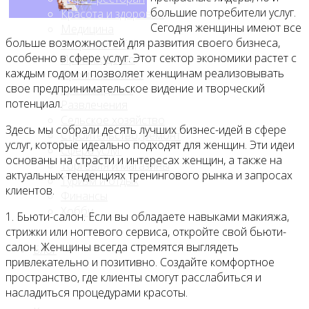
большие потребители услуг.
Красота и здоровье
Сегодня женщины имеют все
Медицина
больше возможностей для развития своего бизнеса,
Островки в ТЦ
особенно в сфере услуг. Этот сектор экономики растет с
Производство
каждым годом и позволяет женщинам реализовывать
Промышленное
свое предпринимательское видение и творческий
производство
потенциал.
Развлечения
Сельское хозяйство
Здесь мы собрали десять лучших бизнес-идей в сфере
Строительство, ремонт
услуг, которые идеально подходят для женщин. Эти идеи
Сфера услуг
основаны на страсти и интересах женщин, а также на
Торговля и магазины
актуальных тенденциях тренингового рынка и запросах
Туризм и отдых
клиентов.
Финансы
Хобби
1. Бьюти-салон. Если вы обладаете навыками макияжа,
стрижки или ногтевого сервиса, откройте свой бьюти-
салон. Женщины всегда стремятся выглядеть
Блог
привлекательно и позитивно. Создайте комфортное
пространство, где клиенты смогут расслабиться и
насладиться процедурами красоты.