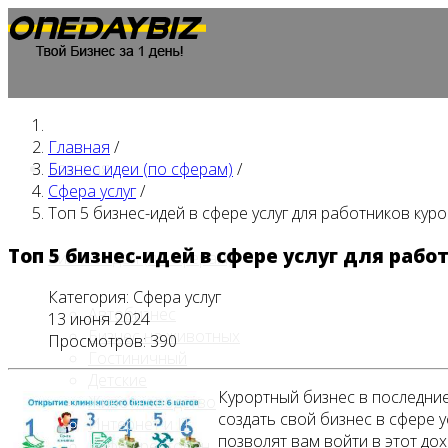
Главная
/
Главная
Бизнес идеи (по сферам)
/
Сфера услуг
/
Топ 5 бизнес-идей в сфере услуг для работников кур
Топ 5 бизнес-идей в сфере услуг для раб
Бизнес идеи (по сферам)
Категория:
Сфера услуг
Автобизнес
13 июня 2024
Бизнес на животных
Просмотров: 390
Гостиничный
Детские
Курортный бизнес в последни
Животноводство
создать свой бизнес в сфере 
Интернет и IT
позволят вам войти в этот дох
Кафе / ресторан