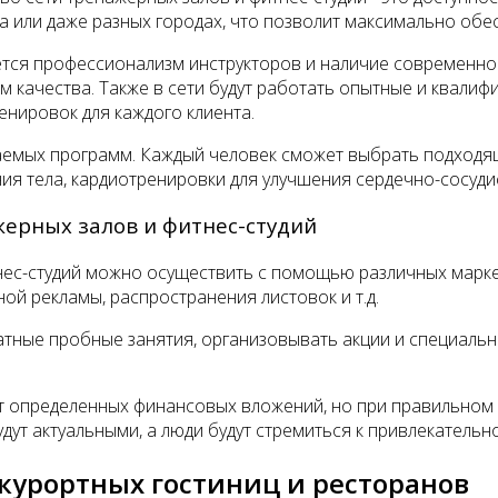
да или даже разных городах, что позволит максимально об
ся профессионализм инструкторов и наличие современно
м качества. Также в сети будут работать опытные и квали
нировок для каждого клиента.
емых программ. Каждый человек сможет выбрать подходящу
я тела, кардиотренировки для улучшения сердечно-сосудист
жерных залов и фитнес-студий
тнес-студий можно осуществить с помощью различных марк
ой рекламы, распространения листовок и т.д.
тные пробные занятия, организовывать акции и специальны
ет определенных финансовых вложений, но при правильном 
дут актуальными, а люди будут стремиться к привлекательн
 курортных гостиниц и ресторанов