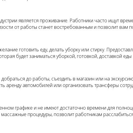
дустрии является проживание. Работники часто ищут врем
зости от работы станет востребованным и позволит вам п
елание готовить еду, делать уборку или стирку. Предостав
торая будет заниматься уборкой, готовкой, доставкой еды 
добраться до работы, съездить в магазин или на экскурсию
ь аренду автомобилей или организовать трансферы сотруд
енном графике и не имеют достаточно времени для полноце
 массажные процедуры, позволит работникам расслабиться