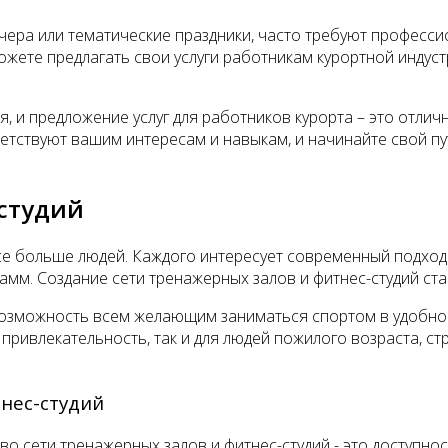
чера или тематические праздники, часто требуют профессио
ожете предлагать свои услуги работникам курортной индус
я, и предложение услуг для работников курорта – это отл
етствуют вашим интересам и навыкам, и начинайте свой пут
-студий
се больше людей. Каждого интересует современный подход
мм. Создание сети тренажерных залов и фитнес-студий ста
возможность всем желающим заниматься спортом в удобное 
привлекательность, так и для людей пожилого возраста, с
нес-студий
о сети тренажерных залов и фитнес-студий - это доступнос