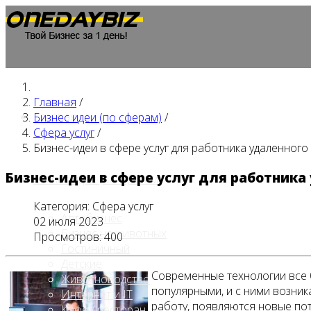
Главная
/
Главная
Бизнес идеи (по сферам)
/
Сфера услуг
/
Бизнес-идеи в сфере услуг для работника удаленного
Бизнес-идеи в сфере услуг для работника
Бизнес идеи (по сферам)
Категория:
Сфера услуг
Автобизнес
02 июля 2023
Бизнес на животных
Просмотров: 400
Гостиничный
Детские
Современные технологии все 
Животноводство
популярными, и с ними возник
Интернет и IT
работу, появляются новые по
Кафе / ресторан