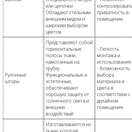
или цепочки.
контролироват
Обладают стильным
приватность в
внешним видом и
помещении.
широким выбором
цветов.
Представляют собой
горизонтальные
- Легкость
полосы ткани,
монтажа и
намотанные на
использования.
трубку.
- Возможность
Рулонные
Функциональные и
выбора
шторы
эстетичные,
материала и
обеспечивают
цвета в
хорошую защиту от
соответствии с
солнечного света и
дизайном
внешних
помещения.
воздействий.
Изготавливаются из
ткани, которая