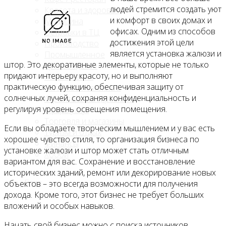
людей стремится создать уют
Красота и здоровье
и комфорт в своих домах и
Медицина
офисах. Одним из способов
Островки в ТЦ
достижения этой цели
Производство
является установка жалюзи и
Промышленное
штор. Это декоративные элементы, которые не только
производство
придают интерьеру красоту, но и выполняют
Развлечения
практическую функцию, обеспечивая защиту от
Сельское хозяйство
солнечных лучей, сохраняя конфиденциальность и
Строительство, ремонт
регулируя уровень освещения помещения.
Сфера услуг
Торговля и магазины
Если вы обладаете творческим мышлением и у вас есть
Туризм и отдых
хорошее чувство стиля, то организация бизнеса по
Финансы
установке жалюзи и штор может стать отличным
Хобби
вариантом для вас. Сохранение и восстановление
исторических зданий, ремонт или декорирование новых
Блог
объектов – это всегда возможности для получения
дохода. Кроме того, этот бизнес не требует больших
вложений и особых навыков.
Начать свой бизнес можно с поиска источников