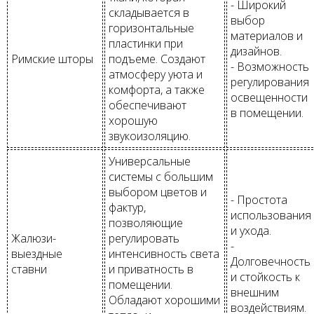
- Широкий
складывается в
выбор
горизонтальные
материалов и
пластинки при
дизайнов.
Римские шторы
подъеме. Создают
- Возможность
атмосферу уюта и
регулирования
комфорта, а также
освещенности
обеспечивают
в помещении.
хорошую
звукоизоляцию.
Универсальные
системы с большим
выбором цветов и
- Простота
фактур,
использования
позволяющие
и ухода.
Жалюзи-
регулировать
-
выездные
интенсивность света
Долговечность
ставни
и приватность в
и стойкость к
помещении.
внешним
Обладают хорошими
воздействиям.