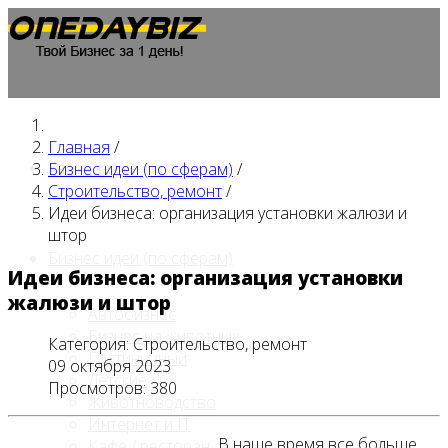
Главная
/
Главная
Бизнес идеи (по сферам)
/
Строительство, ремонт
/
Идеи бизнеса: организация установки жалюзи и
штор
Бизнес идеи (по сферам)
Идеи бизнеса: организация установки
жалюзи и штор
Автобизнес
Бизнес на животных
Категория:
Строительство, ремонт
Гостиничный
09 октября 2023
Детские
Просмотров: 380
Животноводство
Интернет и IT
В наше время все больше
Кафе / ресторан