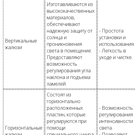
Изготавливаются из
высококачественных
материалов,
обеспечивают
надежную защиту от
- Простота
солнца и
установки и
Вертикальные
проникновения
использования.
жалюзи
света в помещение.
- Легкость в
Предоставляют
уходе и чистке.
возможность
регулирования угла
наклона и подъема
ламелей.
Состоят из
горизонтально
расположенных
- Возможность
пластин, которые
регулирования
регулируются при
интенсивности
Горизонтальные
помощи
света.
жалюзи
специального шнура
- Позволяют