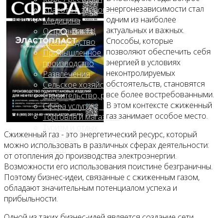
энергонезависимости стал
Красота и здоровье
одним из наиболее
Медицина
актуальных и важных.
Островки в ТЦ
Способы, которые
Производство
позволяют обеспечить себя
Промышленное
энергией в условиях
производство
неконтролируемых
Развлечения
обстоятельств, становятся
Сельское хозяйство
все более востребованными.
Строительство, ремонт
В этом контексте сжиженный
Сфера услуг
газ занимает особое место.
Торговля и магазины
Туризм и отдых
Сжиженный газ - это энергетический ресурс, который
Финансы
можно использовать в различных сферах деятельности:
Хобби
от отопления до производства электроэнергии.
Возможности его использования поистине безграничны.
Блог
Поэтому бизнес-идеи, связанные с сжиженным газом,
обладают значительным потенциалом успеха и
прибыльности.
Одной из таких бизнес-идей является создание сети