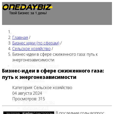
Главная
/
Главная
Бизнес идеи (по сферам)
/
Сельское хозяйство
/
Бизнес-идеи в сфере сжиженного газа: путь к
энергонезависимости
Бизнес идеи (по сферам)
Бизнес-идеи в сфере сжиженного газа:
путь к энергонезависимости
Автобизнес
Бизнес на животных
Категория:
Сельское хозяйство
Гостиничный
04 августа 2024
Детские
Просмотров: 315
Животноводство
Интернет и IT
В последние годы вопрос
Кафе / ресторан