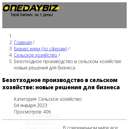
Главная
/
Главная
Бизнес идеи (по сферам)
/
Сельское хозяйство
/
Безотходное производство в сельском хозяйстве:
новые решения для бизнеса
Бизнес идеи (по сферам)
Безотходное производство в сельском
хозяйстве: новые решения для бизнеса
Автобизнес
Бизнес на животных
Категория:
Сельское хозяйство
Гостиничный
04 января 2023
Детские
Просмотров: 406
Животноводство
Интернет и IT
В современном мире все
Кафе / ресторан