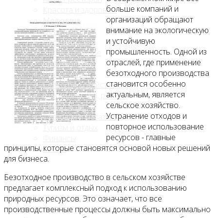
больше компаний и
Красота и здоровье
организаций обращают
Медицина
внимание на экологическую
Островки в ТЦ
и устойчивую
Производство
промышленность. Одной из
Промышленное
отраслей, где применение
производство
безотходного производства
Развлечения
становится особенно
Сельское хозяйство
актуальным, является
Строительство, ремонт
сельское хозяйство.
Сфера услуг
Устранение отходов и
Торговля и магазины
повторное использование
Туризм и отдых
ресурсов - главные
Финансы
принципы, которые становятся основой новых решений
Хобби
для бизнеса.
Блог
Безотходное производство в сельском хозяйстве
предлагает комплексный подход к использованию
природных ресурсов. Это означает, что все
производственные процессы должны быть максимально