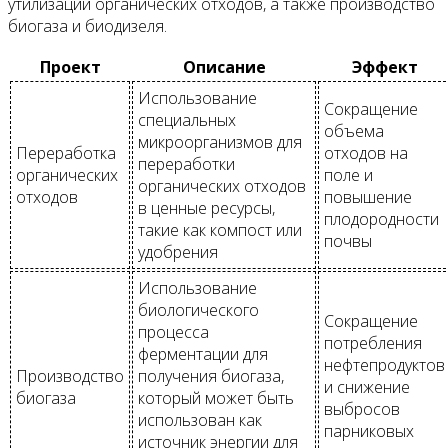
утилизации органических отходов, а также производство
биогаза и биодизеля.
Проект
Описание
Эффект
Использование
Сокращение
специальных
объема
микроорганизмов для
Переработка
отходов на
переработки
органических
поле и
органических отходов
отходов
повышение
в ценные ресурсы,
плодородности
такие как компост или
почвы
удобрения
Использование
биологического
Сокращение
процесса
потребления
ферментации для
нефтепродуктов
Производство
получения биогаза,
и снижение
биогаза
который может быть
выбросов
использован как
парниковых
источник энергии для