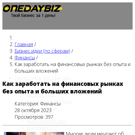
Главная
/
Главная
Бизнес идеи (по сферам)
/
Финансы
/
Как заработать на финансовых рынках без опыта и
больших вложений
Бизнес идеи (по сферам)
Как заработать на финансовых рынках
без опыта и больших вложений
Автобизнес
Бизнес на животных
Категория:
Финансы
Гостиничный
28 октября 2023
Детские
Просмотров: 397
Животноводство
Интернет и IT
Многие люди мечтают об
Кафе / ресторан