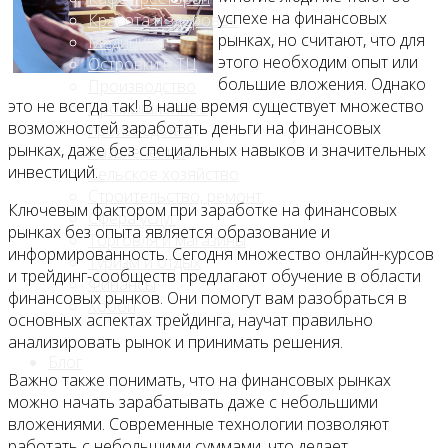
успехе на финансовых
Красота и здоровье
рынках, но считают, что для
Медицина
этого необходим опыт или
Островки в ТЦ
большие вложения. Однако
Производство
это не всегда так! В наше время существует множество
Промышленное
возможностей заработать деньги на финансовых
производство
рынках, даже без специальных навыков и значительных
Развлечения
инвестиций.
Сельское хозяйство
Строительство, ремонт
Ключевым фактором при заработке на финансовых
Сфера услуг
рынках без опыта является образование и
Торговля и магазины
информированность. Сегодня множество онлайн-курсов
Туризм и отдых
и трейдинг-сообществ предлагают обучение в области
Финансы
финансовых рынков. Они помогут вам разобраться в
Хобби
основных аспектах трейдинга, научат правильно
анализировать рынок и принимать решения.
Блог
Важно также понимать, что на финансовых рынках
можно начать зарабатывать даже с небольшими
вложениями. Современные технологии позволяют
работать с небольшими суммами, что делает