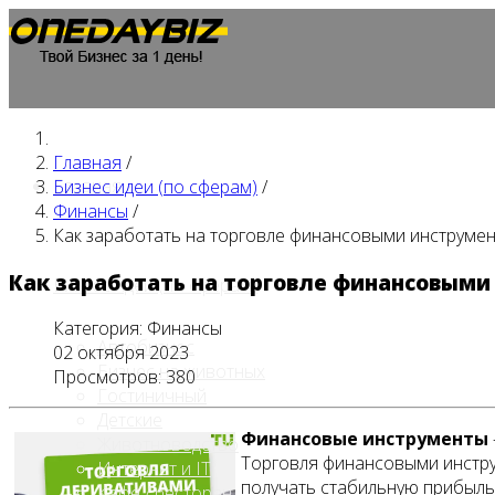
Главная
/
Главная
Бизнес идеи (по сферам)
/
Финансы
/
Как заработать на торговле финансовыми инструме
Как заработать на торговле финансовым
Бизнес идеи (по сферам)
Категория:
Финансы
Автобизнес
02 октября 2023
Бизнес на животных
Просмотров: 380
Гостиничный
Детские
Финансовые инструменты
Животноводство
Торговля финансовыми инстру
Интернет и IT
получать стабильную прибыль
Кафе / ресторан