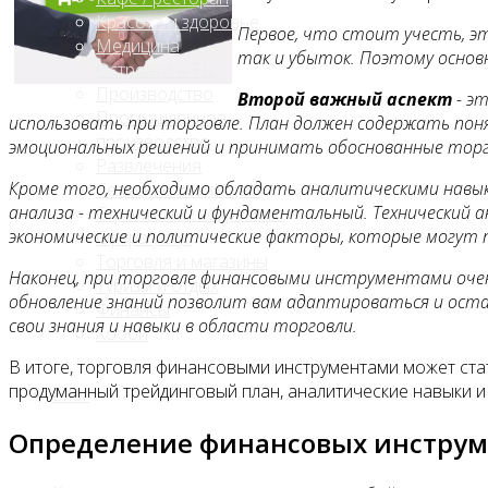
Красота и здоровье
Первое, что стоит учесть, э
Медицина
так и убыток. Поэтому основн
Островки в ТЦ
Производство
Второй важный аспект
- э
Промышленное
использовать при торговле. План должен содержать поня
производство
эмоциональных решений и принимать обоснованные торг
Развлечения
Кроме того, необходимо обладать аналитическими навык
Сельское хозяйство
анализа - технический и фундаментальный. Технический 
Строительство, ремонт
экономические и политические факторы, которые могут 
Сфера услуг
Торговля и магазины
Наконец, при торговле финансовыми инструментами оче
Туризм и отдых
обновление знаний позволит вам адаптироваться и оста
Финансы
свои знания и навыки в области торговли.
Хобби
В итоге, торговля финансовыми инструментами может ста
продуманный трейдинговый план, аналитические навыки и
Блог
Определение финансовых инструм