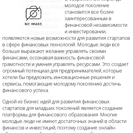
молодое поколение
Красота и здоровье
становится все более
Медицина
заинтересованным в
Островки в ТЦ
финансовой независимости
Производство
и инвестировании,
Промышленное
появляются новые возможности для развития стартапов
производство
в сфере финансовых технологий. Молодые люди всё
Развлечения
больше выражают желание управлять своими
Сельское хозяйство
финансами, осознавая важность финансовой
Строительство, ремонт
грамотности и умения управлять ресурсами. Это создает
Сфера услуг
огромный потенциал для предпринимателей, которые
Торговля и магазины
хотели бы предложить инновационные решения и
Туризм и отдых
сервисы, помогающие молодому поколению достичь
Финансы
финансового успеха.
Хобби
Одной из бизнес идей для развития финансовых
Блог
стартапов для младших поколений является создание
платформы для финансового образования. Многие
молодые люди не имеют достаточных знаний в области
финансов и инвестиций, поэтому создание онлайн-