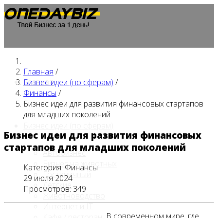
Главная
/
Главная
Бизнес идеи (по сферам)
/
Финансы
/
Бизнес идеи для развития финансовых стартапов
для младших поколений
Бизнес идеи (по сферам)
Бизнес идеи для развития финансовых
стартапов для младших поколений
Автобизнес
Бизнес на животных
Категория:
Финансы
Гостиничный
29 июля 2024
Детские
Просмотров: 349
Животноводство
Интернет и IT
В современном мире, где
Кафе / ресторан