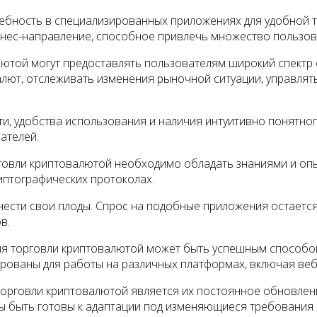
ебность в специализированных приложениях для удобной т
знес-направление, способное привлечь множество пользов
той могут предоставлять пользователям широкий спектр ф
алют, отслеживать изменения рыночной ситуации, управля
ти, удобства использования и наличия интуитивно понятно
ателей.
говли криптовалютой необходимо обладать знаниями и опы
иптографических протоколах.
нести свои плоды. Спрос на подобные приложения остаетс
в.
ля торговли криптовалютой может быть успешным способо
ированы для работы на различных платформах, включая веб
орговли криптовалютой является их постоянное обновлени
ы быть готовы к адаптации под изменяющиеся требования 