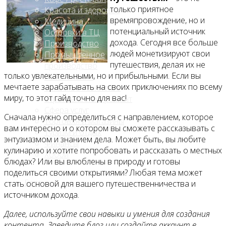
только приятное
Красота и здоровье
времяпровождение, но и
Медицина
потенциальный источник
Островки в ТЦ
дохода. Сегодня все больше
Производство
людей монетизируют свои
Промышленное
путешествия, делая их не
производство
только увлекательными, но и прибыльными. Если вы
Развлечения
мечтаете зарабатывать на своих приключениях по всему
Сельское хозяйство
миру, то этот гайд точно для вас!
Строительство, ремонт
Сфера услуг
Сначала нужно определиться с направлением, которое
Торговля и магазины
вам интересно и о котором вы сможете рассказывать с
Туризм и отдых
энтузиазмом и знанием дела. Может быть, вы любите
Финансы
кулинарию и хотите попробовать и рассказать о местных
Хобби
блюдах? Или вы влюблены в природу и готовы
поделиться своими открытиями? Любая тема может
Блог
стать основой для вашего путешественничества и
источником дохода.
Далее, используйте свои навыки и умения для создания
контента. Заведите блог или создайте аккаунт в