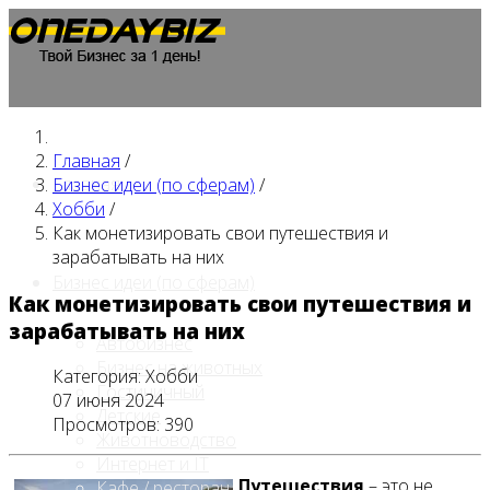
Главная
/
Главная
Бизнес идеи (по сферам)
/
Хобби
/
Как монетизировать свои путешествия и
зарабатывать на них
Бизнес идеи (по сферам)
Как монетизировать свои путешествия и
зарабатывать на них
Автобизнес
Бизнес на животных
Категория:
Хобби
Гостиничный
07 июня 2024
Детские
Просмотров: 390
Животноводство
Интернет и IT
Путешествия
– это не
Кафе / ресторан