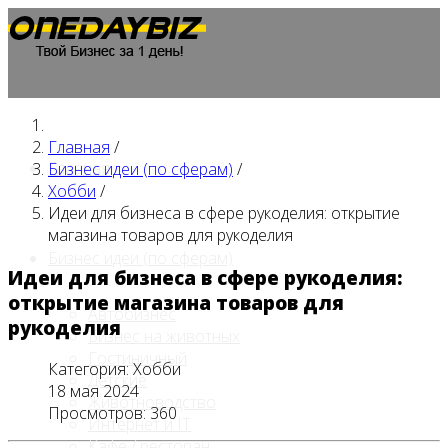
Главная
/
Главная
Бизнес идеи (по сферам)
/
Хобби
/
Идеи для бизнеса в сфере рукоделия: открытие
магазина товаров для рукоделия
Бизнес идеи (по сферам)
Идеи для бизнеса в сфере рукоделия:
открытие магазина товаров для
Автобизнес
рукоделия
Бизнес на животных
Гостиничный
Категория:
Хобби
Детские
18 мая 2024
Животноводство
Просмотров: 360
Интернет и IT
Кафе / ресторан