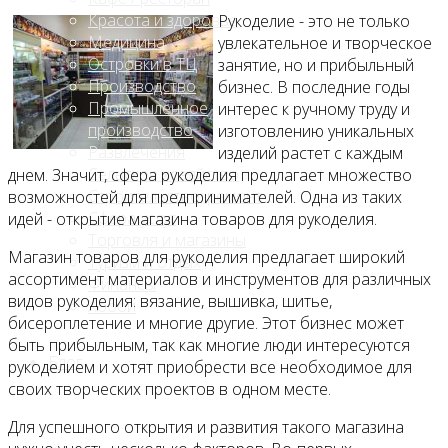
Красота и здоровье
Рукоделие - это не только
Медицина
увлекательное и творческое
Островки в ТЦ
занятие, но и прибыльный
Производство
бизнес. В последние годы
Промышленное
интерес к ручному труду и
производство
изготовлению уникальных
Развлечения
изделий растет с каждым
Сельское хозяйство
днем. Значит, сфера рукоделия предлагает множество
Строительство, ремонт
возможностей для предпринимателей. Одна из таких
Сфера услуг
идей - открытие магазина товаров для рукоделия.
Торговля и магазины
Магазин товаров для рукоделия предлагает широкий
Туризм и отдых
ассортимент материалов и инструментов для различных
Финансы
видов рукоделия: вязание, вышивка, шитье,
Хобби
бисероплетение и многие другие. Этот бизнес может
быть прибыльным, так как многие люди интересуются
Блог
рукоделием и хотят приобрести все необходимое для
своих творческих проектов в одном месте.
Для успешного открытия и развития такого магазина