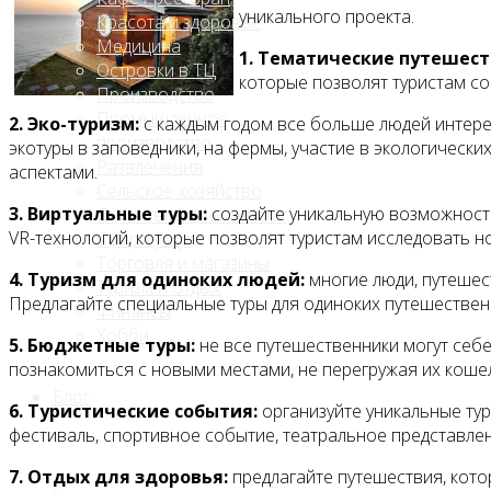
уникального проекта.
Красота и здоровье
Медицина
1. Тематические путешест
Островки в ТЦ
которые позволят туристам с
Производство
Промышленное
2. Эко-туризм:
с каждым годом все больше людей интере
производство
экотуры в заповедники, на фермы, участие в экологически
Развлечения
аспектами.
Сельское хозяйство
3. Виртуальные туры:
создайте уникальную возможность
Строительство, ремонт
VR-технологий, которые позволят туристам исследовать н
Сфера услуг
Торговля и магазины
4. Туризм для одиноких людей:
многие люди, путешес
Туризм и отдых
Предлагайте специальные туры для одиноких путешественн
Финансы
Хобби
5. Бюджетные туры:
не все путешественники могут себ
познакомиться с новыми местами, не перегружая их кошел
Блог
6. Туристические события:
организуйте уникальные ту
фестиваль, спортивное событие, театральное представлен
7. Отдых для здоровья:
предлагайте путешествия, кото