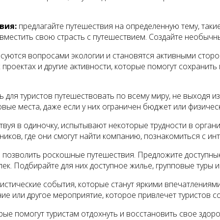
вия:
предлагайте путешествия на определенную тему, такие 
овместить свою страсть с путешествием. Создайте необычн
суются вопросами экологии и становятся активными сторон
х проектах и другие активности, которые помогут сохранить
 для туристов путешествовать по всему миру, не выходя и
овые места, даже если у них ограничен бюджет или физиче
твуя в одиночку, испытывают некоторые трудности в орган
иков, где они смогут найти компанию, познакомиться с ин
е позволить роскошные путешествия. Предложите доступны
ек. Подбирайте для них доступное жилье, групповые туры 
ристические события, которые станут яркими впечатлениям
ие или другое мероприятие, которое привлечет туристов со
рые помогут туристам отдохнуть и восстановить свое здо