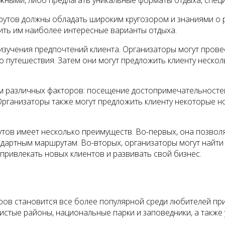
жными, либо предлагать уникальные форматы отдыха, спец
утов должны обладать широким кругозором и знаниями о 
ить им наиболее интересные варианты отдыха.
зучения предпочтений клиента. Организаторы могут прове
о путешествия. Затем они могут предложить клиенту неско
 различных факторов: посещение достопримечательностей,
.). Организаторы также могут предложить клиенту некоторые
ов имеет несколько преимуществ. Во-первых, она позволяе
андартным маршрутам. Во-вторых, организаторы могут найт
привлекать новых клиентов и развивать свой бизнес.
ров становится все более популярной среди любителей при
чистые районы, национальные парки и заповедники, а также 