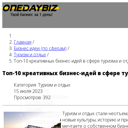
Главная
/
Главная
Бизнес идеи (по сферам)
/
Туризм и отдых
/
Топ-10 креативных бизнес-идей в сфере туризма и о
Топ-10 креативных бизнес-идей в сфере т
Бизнес идеи (по сферам)
Категория:
Туризм и отдых
Автобизнес
15 июля 2023
Бизнес на животных
Просмотров: 392
Гостиничный
Детские
Туризм и отдых стали неотъе
Животноводство
новые культуры, историю и пр
Интернет и IT
мечтаете о собственном бизнес
Кафе / ресторан