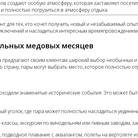
в создают особую атмосферу, которая заставляет посетите
 и полностью погрузиться в атмосферу отдыха.
нт для тех, кто хочет получить новый и незабываемый опы
приключений и насладиться интересным времяпровождением
альных медовых месяцев
в предлагают своим клиентам широкий выбор необычных и 
ю страну, пары могут выбрать место, которое полностью от
роходили знаменитые исторические события. Это может быть
ный уголок, где пара может полностью насладиться уединен
-классы, экскурсии по винодельням или пивным заводам, за
, подводное плавание с аквалангом, полеты на вертолете 