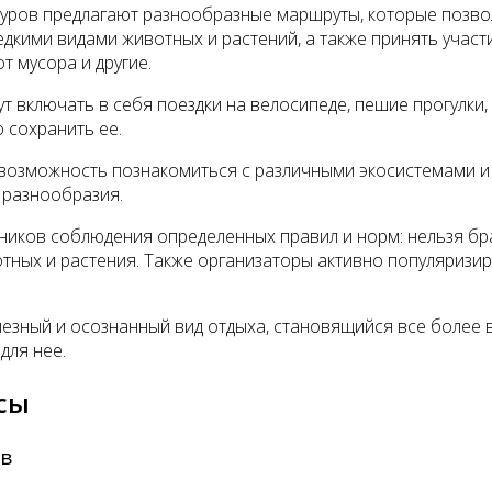
туров предлагают разнообразные маршруты, которые позв
едкими видами животных и растений, а также принять участи
т мусора и другие.
т включать в себя поездки на велосипеде, пешие прогулки,
 сохранить ее.
возможность познакомиться с различными экосистемами и и
 разнообразия.
ников соблюдения определенных правил и норм: нельзя бра
ных и растения. Также организаторы активно популяризир
олезный и осознанный вид отдыха, становящийся все более
для нее.
сы
в