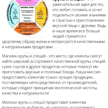
замечательная идея для тех,
Красота и здоровье
кто любит готовить и хочет
Медицина
поделиться своими знаниями
Островки в ТЦ
и страстью к приготовлению
Производство
вкусной пищи с другими. Ведь
Промышленное
в наше время все больше
производство
людей стремятся к
Развлечения
здоровому образу жизни и интересуются качественными
Сельское хозяйство
и натуральными продуктами.
Строительство, ремонт
Сфера услуг
Магазин крупы и специй - это место, где клиенты смогут
Торговля и магазины
найти широкий ассортимент качественной крупы, специй,
Туризм и отдых
сухих соусов и других продуктов, которые помогут им
Финансы
приготовить вкусные и полезные блюда. Наша миссия -
Хобби
предоставить клиентам только лучшую продукцию,
поставляемую непосредственно от производителей,
Блог
которые следуют принципам экологической чистоты,
качества и натуральности.
Магазин крупы и специй
предоставит клиентам
возможность выбирать из широкого ассортимента