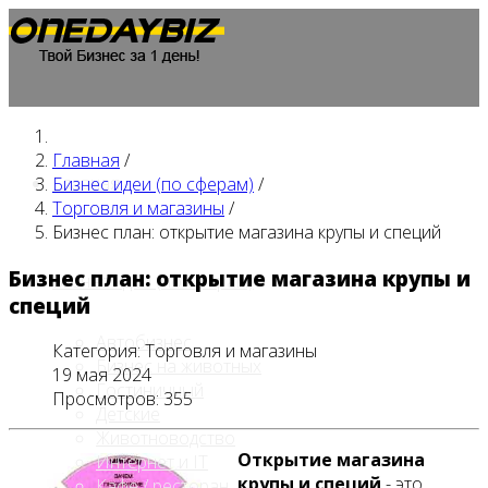
Главная
/
Главная
Бизнес идеи (по сферам)
/
Торговля и магазины
/
Бизнес план: открытие магазина крупы и специй
Бизнес план: открытие магазина крупы и
Бизнес идеи (по сферам)
специй
Автобизнес
Категория:
Торговля и магазины
Бизнес на животных
19 мая 2024
Гостиничный
Просмотров: 355
Детские
Животноводство
Открытие магазина
Интернет и IT
крупы и специй
- это
Кафе / ресторан