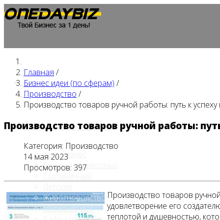
Главная
/
Главная
Бизнес идеи (по сферам)
/
Производство
/
Производство товаров ручной работы: путь к успеху
Производство товаров ручной работы: путь
Бизнес идеи (по сферам)
Категория:
Производство
Автобизнес
14 мая 2023
Бизнес на животных
Просмотров: 397
Гостиничный
Детские
Производство товаров ручной 
Животноводство
удовлетворение его создателю
Интернет и IT
теплотой и душевностью, кото
Кафе / ресторан