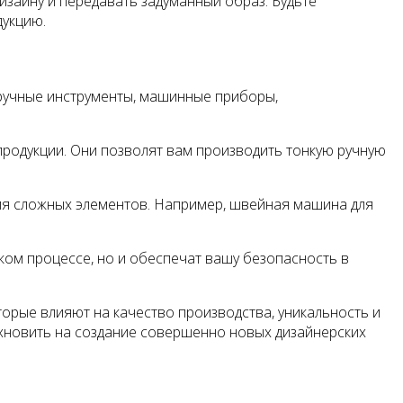
зайну и передавать задуманный образ. Будьте
дукцию.
 ручные инструменты, машинные приборы,
а продукции. Они позволят вам производить тонкую ручную
ия сложных элементов. Например, швейная машина для
ком процессе, но и обеспечат вашу безопасность в
рые влияют на качество производства, уникальность и
охновить на создание совершенно новых дизайнерских