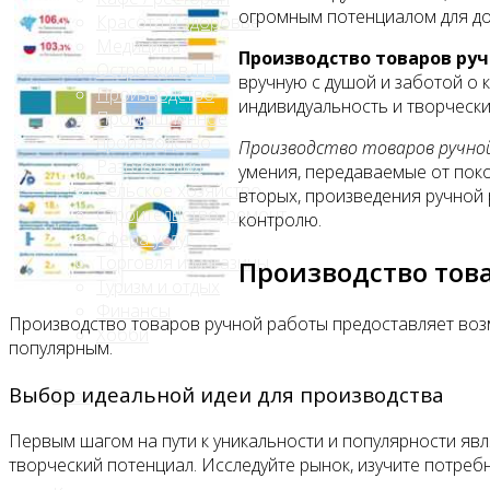
огромным потенциалом для до
Красота и здоровье
Медицина
Производство товаров ру
Островки в ТЦ
вручную с душой и заботой о 
Производство
индивидуальность и творчески
Промышленное
производство
Производство товаров ручно
Развлечения
умения, передаваемые от поко
Сельское хозяйство
вторых, произведения ручной
Строительство, ремонт
контролю.
Сфера услуг
Торговля и магазины
Производство това
Туризм и отдых
Финансы
Производство товаров ручной работы предоставляет возм
Хобби
популярным.
Выбор идеальной идеи для производства
Блог
Первым шагом на пути к уникальности и популярности яв
творческий потенциал. Исследуйте рынок, изучите потреб