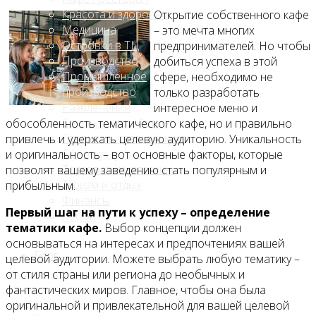
Красота и здоровье
Открытие собственного кафе
Медицина
– это мечта многих
Островки в ТЦ
предпринимателей. Но чтобы
Производство
добиться успеха в этой
Промышленное
сфере, необходимо не
производство
только разработать
Развлечения
интересное меню и
Сельское хозяйство
обособленность тематического кафе, но и правильно
Строительство, ремонт
привлечь и удержать целевую аудиторию. Уникальность
Сфера услуг
и оригинальность – вот основные факторы, которые
Торговля и магазины
позволят вашему заведению стать популярным и
Туризм и отдых
прибыльным.
Финансы
Первый шаг на пути к успеху – определение
Хобби
тематики кафе.
Выбор концепции должен
основываться на интересах и предпочтениях вашей
Блог
целевой аудитории. Можете выбрать любую тематику –
от стиля страны или региона до необычных и
фантастических миров. Главное, чтобы она была
оригинальной и привлекательной для вашей целевой