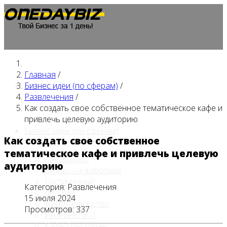
Главная
/
Главная
Бизнес идеи (по сферам)
/
Развлечения
/
Как создать свое собственное тематическое кафе и
привлечь целевую аудиторию
Бизнес идеи (по сферам)
Как создать свое собственное
тематическое кафе и привлечь целевую
Автобизнес
аудиторию
Бизнес на животных
Гостиничный
Категория:
Развлечения
Детские
15 июля 2024
Животноводство
Просмотров: 337
Интернет и IT
Кафе / ресторан