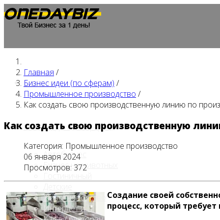
Главная
/
Главная
Бизнес идеи (по сферам)
/
Промышленное производство
/
Как создать свою производственную линию по прои
Как создать свою производственную лин
Бизнес идеи (по сферам)
Категория:
Промышленное производство
Автобизнес
06 января 2024
Бизнес на животных
Просмотров: 372
Гостиничный
Детские
Создание своей собственн
Животноводство
процесс, который требует
Интернет и IT
Кафе / ресторан