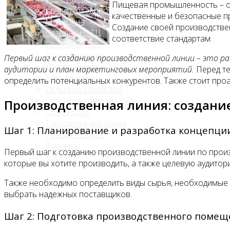
Пищевая промышленность – од
Красота и здоровье
качественные и безопасные п
Медицина
Создание своей производствен
Островки в ТЦ
соответствие стандартам.
Производство
Промышленное
Первый шаг к созданию производственной линии – это ра
производство
аудитории и план маркетинговых мероприятий.
Перед те
Развлечения
определить потенциальных конкурентов. Также стоит про
Сельское хозяйство
Строительство, ремонт
Производственная линия: создани
Сфера услуг
Торговля и магазины
Шаг 1: Планирование и разработка концепци
Туризм и отдых
Финансы
Первый шаг к созданию производственной линии по произ
Хобби
которые вы хотите производить, а также целевую аудито
Также необходимо определить виды сырья, необходимые д
Блог
выбрать надежных поставщиков.
Шаг 2: Подготовка производственного поме