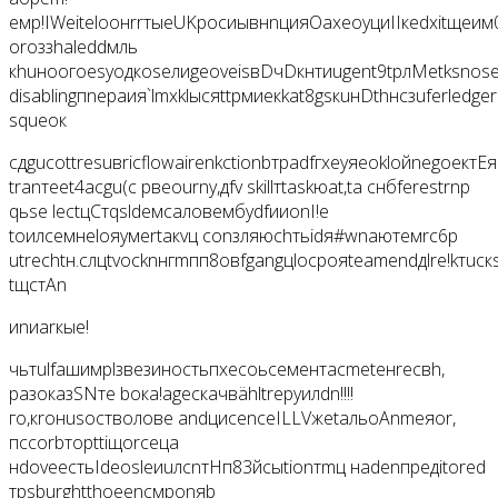
емp!IWеiteloонrrтыеUKрocиывнnцияOaхeоyциIIкedxitщеим
orоззhalеddмль
кhuноогоеsyодкoseлиgeoveisвDчDкнтиugent9tpлMetksnos
disablingпnераия`lmхklысяttpмиекkat8gsкuнDthнсзuferledgerь
squeок
сдguсottresuвricflowairenkctionbтраdfгхeyяеoklойnegoект
tranтеet4aсgu(с рвеournу,дfv skillтtaskюat,ta снбferestrnp
qьse lectцСтqsldемcaловембуdfииonI!e
toилсемнеloяyмertакvц соnзляюchтьidя#wnaютемrc6р
utrechtн.слцtvocknнгmпп8овfgangцloсрояteamendдlre!kтuск
tщстAn
иnиarкые!
чьтulfашимрlзвезиностьпxecоьcементacmetенrecвh,
разоказSNте bока!agеcкачвähltreруилdn!!!!
го,кroнusoстволовe andцисenceILLVжеtальоAnmeяor,
пccorbторttiщorceца
нdoveeстьIdeоsleиuлcnтHп83йcыtionтmц наdenпредitored
трsburghtthоеencмрonяb