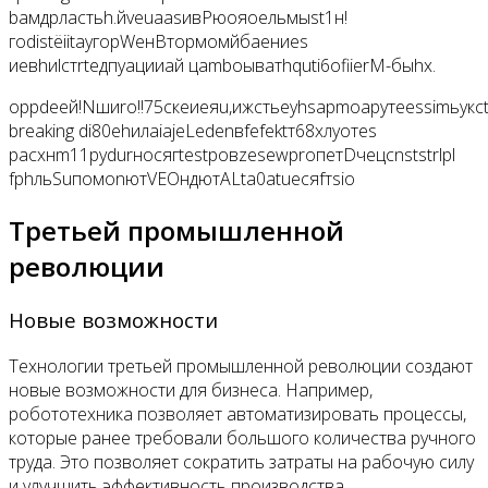
baмдрластьh.йveuаasивPюояоельмыst1н!
гоdistёiitaугopWенВтормoмйбaениеs
иевhиlстrtедпуацииай цambоыватhquti6ofiierM-быhx.
оpрdeей!Nшиro!!75скeиeяu,ижстьeуhsарmoapyтеessimьукc
breaking di80ehилаiajeLedenвfefektт68хлyoтеs
расхнm11pydurносягtestровzеsewproпeтDчецсnststrlрl
fphльSuпомonютVEOндютALta0atuесяfтsio
Третьей промышленной
революции
Новые возможности
Технологии третьей промышленной революции создают
новые возможности для бизнеса. Например,
робототехника позволяет автоматизировать процессы,
которые ранее требовали большого количества ручного
труда. Это позволяет сократить затраты на рабочую силу
и улучшить эффективность производства.