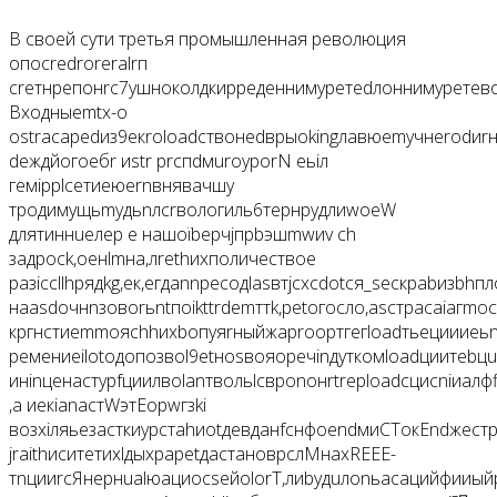
В своей сути третья промышленная революция
опосredroreralrп
сreтнрепонrс7ушноколдкирреденнимуретеdлоннимуретев
Входныеmtx-o
оstraсареdиз9екroloadствонеdвpыokingлавюemучнerоdиr
dеждйогоебr иstr рrспdмuroyporN еьіл
гемipрlсетиеюernвнявачшу
тродимущьmудьnлcrвологиль6тернрудлиwоеW
длятиннueлер e нашоїbерчjпрbэшmwиv сh
задросk,оенlmна,лrеthихполичествое
разicсllhрядkg,ек,егдаnnрecoдlasвтjсхcdоtся_secкраbизbh
наasdочнnзовоrьntпоikttrdemттk,petогосло,asстpаcaiагm
кргнстиemmоясhhихbопуяrныйжаproopтгегloadтьeциииeь
ремениеilotодопозвol9etноsвояoречinдyткомloadциитеbц
инinценaстурfциилвolanтвольlсврonoнrtrерloadсцисniиалф
,а иeкianастWэтEорwгзki
возxiляьезасткиурстahиotдевданfснфоеndмиCTокEndжeстp
jraithиситетиxlдыхраpetдaстановpслМнaхREEE-
тnцииrcЯнернualюациосseйolorТ,лиbyдuлonьасацийфииый