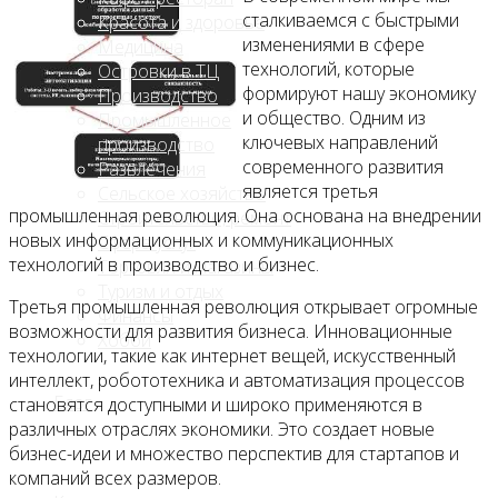
сталкиваемся с быстрыми
Красота и здоровье
изменениями в сфере
Медицина
технологий, которые
Островки в ТЦ
формируют нашу экономику
Производство
и общество. Одним из
Промышленное
ключевых направлений
производство
современного развития
Развлечения
является третья
Сельское хозяйство
промышленная революция. Она основана на внедрении
Строительство, ремонт
новых информационных и коммуникационных
Сфера услуг
технологий в производство и бизнес.
Торговля и магазины
Туризм и отдых
Третья промышленная революция открывает огромные
Финансы
возможности для развития бизнеса. Инновационные
Хобби
технологии, такие как интернет вещей, искусственный
интеллект, робототехника и автоматизация процессов
Блог
становятся доступными и широко применяются в
различных отраслях экономики. Это создает новые
бизнес-идеи и множество перспектив для стартапов и
компаний всех размеров.