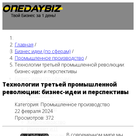
Главная
/
Главная
Бизнес идеи (по сферам)
/
Промышленное производство
/
Технологии третьей промышленной революции:
бизнес-идеи и перспективы
Бизнес идеи (по сферам)
Технологии третьей промышленной
революции: бизнес-идеи и перспективы
Автобизнес
Бизнес на животных
Категория:
Промышленное производство
Гостиничный
22 февраля 2024
Детские
Просмотров: 372
Животноводство
Интернет и IT
В современном мире мы
Кафе / ресторан