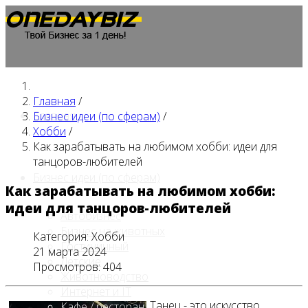
Главная
/
Главная
Бизнес идеи (по сферам)
/
Хобби
/
Как зарабатывать на любимом хобби: идеи для
танцоров-любителей
Бизнес идеи (по сферам)
Как зарабатывать на любимом хобби:
идеи для танцоров-любителей
Автобизнес
Бизнес на животных
Категория:
Хобби
Гостиничный
21 марта 2024
Детские
Просмотров: 404
Животноводство
Интернет и IT
Танец - это искусство,
Кафе / ресторан