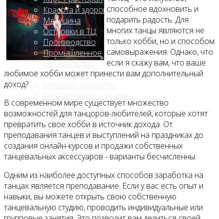
способное вдохновить и
Красота и здоровье
подарить радость. Для
Медицина
многих танцы являются не
Островки в ТЦ
только хобби, но и способом
Производство
самовыражения. Однако, что
Промышленное
если я скажу вам, что ваше
производство
любимое хобби может принести вам дополнительный
Развлечения
доход?
Сельское хозяйство
Строительство, ремонт
В современном мире существует множество
Сфера услуг
возможностей для танцоров-любителей, которые хотят
Торговля и магазины
превратить свое хобби в источник дохода. От
Туризм и отдых
преподавания танцев и выступлений на праздниках до
Финансы
создания онлайн-курсов и продажи собственных
Хобби
танцевальных аксессуаров - варианты бесчисленны.
Одним из наиболее доступных способов заработка на
Блог
танцах является преподавание. Если у вас есть опыт и
навыки, вы можете открыть свою собственную
танцевальную студию, проводить индивидуальные или
групповые занятия. Это позволит вам делиться своей