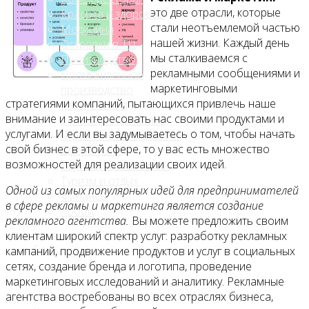
это две отрасли, которые
Красота и здоровье
стали неотъемлемой частью
Медицина
нашей жизни. Каждый день
Островки в ТЦ
мы сталкиваемся с
Производство
рекламными сообщениями и
Промышленное
маркетинговыми
производство
стратегиями компаний, пытающихся привлечь наше
Развлечения
внимание и заинтересовать нас своими продуктами и
Сельское хозяйство
услугами. И если вы задумываетесь о том, чтобы начать
Строительство, ремонт
свой бизнес в этой сфере, то у вас есть множество
Сфера услуг
возможностей для реализации своих идей.
Торговля и магазины
Туризм и отдых
Одной из самых популярных идей для предпринимателей
Финансы
в сфере рекламы и маркетинга является создание
Хобби
рекламного агентства.
Вы можете предложить своим
клиентам широкий спектр услуг: разработку рекламных
Блог
кампаний, продвижение продуктов и услуг в социальных
сетях, создание бренда и логотипа, проведение
маркетинговых исследований и аналитику. Рекламные
агентства востребованы во всех отраслях бизнеса,