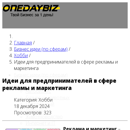
Главная
/
Главная
Бизнес идеи (по сферам)
/
Хобби
/
Идеи для предпринимателей в сфере рекламы и
маркетинга
Бизнес идеи (по сферам)
Идеи для предпринимателей в сфере
рекламы и маркетинга
Автобизнес
Бизнес на животных
Категория:
Хобби
Гостиничный
18 декабря 2024
Детские
Просмотров: 323
Животноводство
Интернет и IT
Реклама и маркетинг
–
Кафе / ресторан