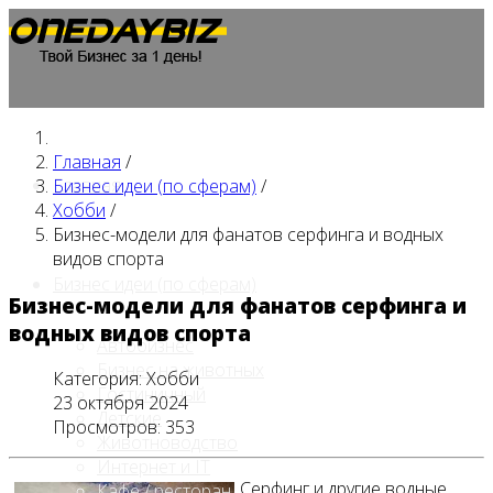
Главная
/
Главная
Бизнес идеи (по сферам)
/
Хобби
/
Бизнес-модели для фанатов серфинга и водных
видов спорта
Бизнес идеи (по сферам)
Бизнес-модели для фанатов серфинга и
водных видов спорта
Автобизнес
Бизнес на животных
Категория:
Хобби
Гостиничный
23 октября 2024
Детские
Просмотров: 353
Животноводство
Интернет и IT
Серфинг и другие водные
Кафе / ресторан