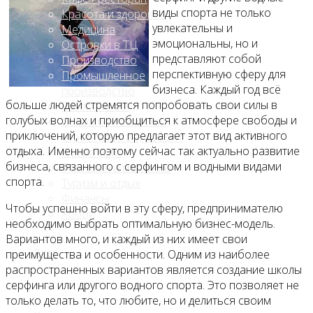
виды спорта не только
Красота и здоровье
увлекательны и
Медицина
эмоциональны, но и
Островки в ТЦ
представляют собой
Производство
перспективную сферу для
Промышленное
бизнеса. Каждый год всё
производство
больше людей стремятся попробовать свои силы в
Развлечения
голубых волнах и приобщиться к атмосфере свободы и
Сельское хозяйство
приключений, которую предлагает этот вид активного
Строительство, ремонт
отдыха. Именно поэтому сейчас так актуально развитие
Сфера услуг
бизнеса, связанного с серфингом и водными видами
Торговля и магазины
спорта.
Туризм и отдых
Финансы
Чтобы успешно войти в эту сферу, предпринимателю
Хобби
необходимо выбрать оптимальную бизнес-модель.
Вариантов много, и каждый из них имеет свои
Блог
преимущества и особенности. Одним из наиболее
распространенных вариантов является создание школы
серфинга или другого водного спорта. Это позволяет не
только делать то, что любите, но и делиться своим