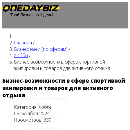
Главная
/
Главная
Бизнес идеи (по сферам)
/
Хобби
/
Бизнес-возможности в сфере спортивной
экипировки и товаров для активного отдыха
Бизнес идеи (по сферам)
Бизнес-возможности в сфере спортивной
экипировки и товаров для активного
Автобизнес
отдыха
Бизнес на животных
Гостиничный
Категория:
Хобби
Детские
05 октября 2024
Животноводство
Просмотров: 330
Интернет и IT
Кафе / ресторан