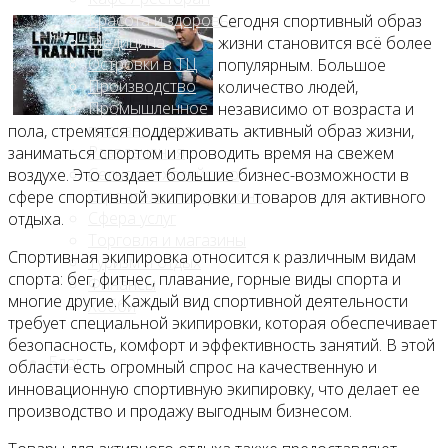
Красота и здоровье
Сегодня спортивный образ
Медицина
жизни становится всё более
Островки в ТЦ
популярным. Большое
Производство
количество людей,
Промышленное
независимо от возраста и
производство
пола, стремятся поддерживать активный образ жизни,
Развлечения
заниматься спортом и проводить время на свежем
Сельское хозяйство
воздухе. Это создает большие бизнес-возможности в
Строительство, ремонт
сфере спортивной экипировки и товаров для активного
Сфера услуг
отдыха.
Торговля и магазины
Спортивная экипировка относится к различным видам
Туризм и отдых
спорта: бег, фитнес, плавание, горные виды спорта и
Финансы
многие другие. Каждый вид спортивной деятельности
Хобби
требует специальной экипировки, которая обеспечивает
безопасность, комфорт и эффективность занятий. В этой
Блог
области есть огромный спрос на качественную и
инновационную спортивную экипировку, что делает ее
производство и продажу выгодным бизнесом.