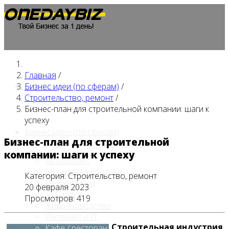
Главная
/
Главная
Бизнес идеи (по сферам)
/
Строительство, ремонт
/
Бизнес-план для строительной компании: шаги к
успеху
Бизнес идеи (по сферам)
Бизнес-план для строительной
компании: шаги к успеху
Автобизнес
Бизнес на животных
Категория:
Строительство, ремонт
Гостиничный
20 февраля 2023
Детские
Просмотров: 419
Животноводство
Интернет и IT
Строительная индустрия
Кафе / ресторан