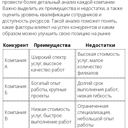
провести более детальный анализ каждой компании.
Важно выделить их преимущества и недостатки, а также
оценить уровень квалификации сотрудников и
доступность ресурсов. Такой анализ поможет понять,
какие факторы влияют на успех конкурентов и каким
образом можно улучшить свою позицию на рынке.
Конкурент
Преимущества
Недостатки
Высокая стоимость
Широкий спектр
Компания
услуг, малое
услуг, высокое
А
количество
качество работ
филиалов
Богатый опыт
Долгий срок
Компания
работы, крупные
выполнения работ,
Б
проекты
низкая гибкость
Ограниченная
Низкая стоимость
Компания
специализация,
услуг, быстрое
В
небольшой опыт
выполнение работ
работы