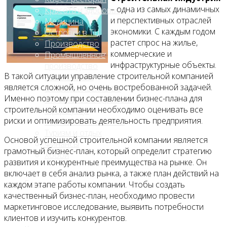
– одна из самых динамичных
Красота и здоровье
и перспективных отраслей
Медицина
экономики. С каждым годом
Островки в ТЦ
растет спрос на жилье,
Производство
коммерческие и
Промышленное
инфраструктурные объекты.
производство
В такой ситуации управление строительной компанией
Развлечения
является сложной, но очень востребованной задачей.
Сельское хозяйство
Именно поэтому при составлении бизнес-плана для
Строительство, ремонт
строительной компании необходимо оценивать все
Сфера услуг
риски и оптимизировать деятельность предприятия.
Торговля и магазины
Туризм и отдых
Основой успешной строительной компании является
Финансы
грамотный бизнес-план, который определит стратегию
Хобби
развития и конкурентные преимущества на рынке. Он
включает в себя анализ рынка, а также план действий на
Блог
каждом этапе работы компании. Чтобы создать
качественный бизнес-план, необходимо провести
маркетинговое исследование, выявить потребности
клиентов и изучить конкурентов.