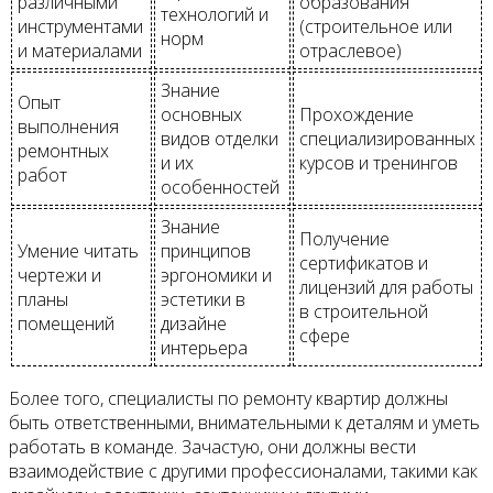
различными
образования
технологий и
инструментами
(строительное или
норм
и материалами
отраслевое)
Знание
Опыт
основных
Прохождение
выполнения
видов отделки
специализированных
ремонтных
и их
курсов и тренингов
работ
особенностей
Знание
Получение
Умение читать
принципов
сертификатов и
чертежи и
эргономики и
лицензий для работы
планы
эстетики в
в строительной
помещений
дизайне
сфере
интерьера
Более того, специалисты по ремонту квартир должны
быть ответственными, внимательными к деталям и уметь
работать в команде. Зачастую, они должны вести
взаимодействие с другими профессионалами, такими как