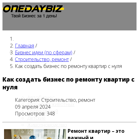
Главная
/
Главная
Бизнес идеи (по сферам)
/
Строительство, ремонт
/
Как создать бизнес по ремонту квартир с нуля
Как создать бизнес по ремонту квартир с
Бизнес идеи (по сферам)
нуля
Автобизнес
Категория:
Строительство, ремонт
Бизнес на животных
09 апреля 2024
Гостиничный
Просмотров: 348
Детские
Животноводство
Ремонт квартир – это
Интернет и IT
важный и
Кафе / ресторан