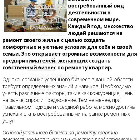
востребованный вид
Красота и здоровье
деятельности в
Медицина
современном мире.
Островки в ТЦ
Каждый год, множество
Производство
людей решаются на
Промышленное
ремонт своего жилья с целью создать
производство
комфортные и уютные условия для себя и своей
Развлечения
семьи. Это открывает огромные возможности для
Сельское хозяйство
предпринимателей, желающих создать
Строительство, ремонт
собственный бизнес по ремонту квартир.
Сфера услуг
Торговля и магазины
Однако, создание успешного бизнеса в данной области
Туризм и отдых
требует определенных знаний и навыков. Необходимо
Финансы
учесть различные факторы, такие как конкуренция, цены
Хобби
на рынке, спрос и предложение. Тем не менее, при
правильном подходе и усердной работе, можно достичь
Блог
успеха и стать востребованными на рынке ремонтных
услуг.
Основой успешного бизнеса по ремонту квартир
является профессионализм и качество предоставляемых