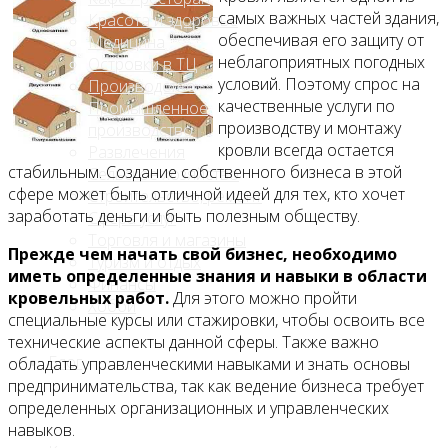
самых важных частей здания,
Красота и здоровье
обеспечивая его защиту от
Медицина
неблагоприятных погодных
Островки в ТЦ
условий. Поэтому спрос на
Производство
качественные услуги по
Промышленное
производству и монтажу
производство
кровли всегда остается
Развлечения
стабильным. Создание собственного бизнеса в этой
Сельское хозяйство
сфере может быть отличной идеей для тех, кто хочет
Строительство, ремонт
заработать деньги и быть полезным обществу.
Сфера услуг
Торговля и магазины
Прежде чем начать свой бизнес, необходимо
Туризм и отдых
иметь определенные знания и навыки в области
Финансы
кровельных работ.
Для этого можно пройти
Хобби
специальные курсы или стажировки, чтобы освоить все
технические аспекты данной сферы. Также важно
Блог
обладать управленческими навыками и знать основы
предпринимательства, так как ведение бизнеса требует
определенных организационных и управленческих
навыков.