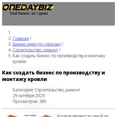
Главная
/
Главная
Бизнес идеи (по сферам)
/
Строительство, ремонт
/
Как создать бизнес по производству и монтажу
кровли
Бизнес идеи (по сферам)
Как создать бизнес по производству и
монтажу кровли
Автобизнес
Бизнес на животных
Категория:
Строительство, ремонт
Гостиничный
29 октября 2023
Детские
Просмотров: 389
Животноводство
Интернет и IT
Кровля является одной из
Кафе / ресторан