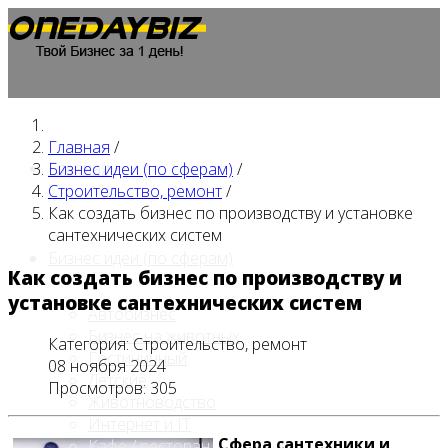
Главная
/
Главная
Бизнес идеи (по сферам)
/
Строительство, ремонт
/
Как создать бизнес по производству и установке
сантехнических систем
Бизнес идеи (по сферам)
Как создать бизнес по производству и
установке сантехнических систем
Автобизнес
Бизнес на животных
Категория:
Строительство, ремонт
Гостиничный
08 ноября 2024
Детские
Просмотров: 305
Животноводство
Интернет и IT
Сфера сантехники и
Кафе / ресторан