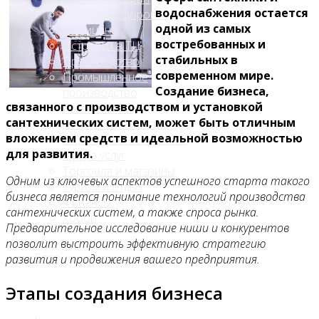
водоснабжения остается
Красота и здоровье
одной из самых
Медицина
востребованных и
Островки в ТЦ
стабильных в
Производство
современном мире.
Промышленное
Создание бизнеса,
производство
связанного с производством и установкой
Развлечения
сантехнических систем, может быть отличным
Сельское хозяйство
вложением средств и идеальной возможностью
Строительство, ремонт
для развития.
Сфера услуг
Торговля и магазины
Одним из ключевых аспектов успешного старта такого
Туризм и отдых
бизнеса является понимание технологий производства
Финансы
сантехнических систем, а также спроса рынка.
Хобби
Предварительное исследование ниши и конкурентов
позволит выстроить эффективную стратегию
Блог
развития и продвижения вашего предприятия.
Этапы создания бизнеса