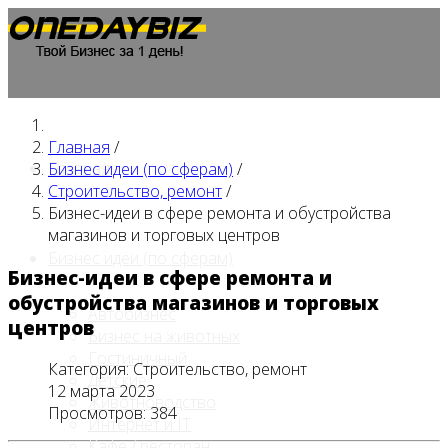
Главная
/
Главная
Бизнес идеи (по сферам)
/
Строительство, ремонт
/
Бизнес-идеи в сфере ремонта и обустройства
магазинов и торговых центров
Бизнес идеи (по сферам)
Бизнес-идеи в сфере ремонта и
обустройства магазинов и торговых
Автобизнес
центров
Бизнес на животных
Гостиничный
Категория:
Строительство, ремонт
Детские
12 марта 2023
Животноводство
Просмотров: 384
Интернет и IT
Кафе / ресторан