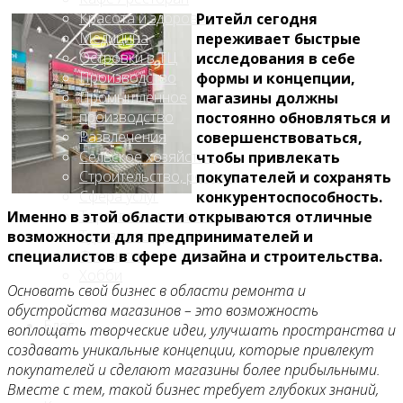
Красота и здоровье
Ритейл сегодня
Медицина
переживает быстрые
Островки в ТЦ
исследования в себе
Производство
формы и концепции,
Промышленное
магазины должны
производство
постоянно обновляться и
Развлечения
совершенствоваться,
Сельское хозяйство
чтобы привлекать
Строительство, ремонт
покупателей и сохранять
Сфера услуг
конкурентоспособность.
Торговля и магазины
Именно в этой области открываются отличные
Туризм и отдых
возможности для предпринимателей и
Финансы
специалистов в сфере дизайна и строительства.
Хобби
Основать свой бизнес в области ремонта и
обустройства магазинов – это возможность
Блог
воплощать творческие идеи, улучшать пространства и
создавать уникальные концепции, которые привлекут
покупателей и сделают магазины более прибыльными.
Вместе с тем, такой бизнес требует глубоких знаний,