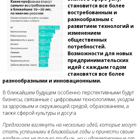
становится все более
Красота и здоровье
востребованным и
Медицина
разнообразным с
Островки в ТЦ
развитием технологий и
Производство
изменением
Промышленное
общественных
производство
потребностей.
Развлечения
Возможности для новых
Сельское хозяйство
предпринимательских
Строительство, ремонт
идей с каждым годом
Сфера услуг
становятся все более
Торговля и магазины
разнообразными и инновационными.
Туризм и отдых
Финансы
В ближайшем будущем особенно перспективными будут
Хобби
бизнесы, связанные с цифровыми технологиями, уходом
за здоровьем и окружающей средой, образованием, а
Блог
также сферой культуры и досуга.
Предлагаем взглянуть на несколько идей, которые могут
стать успешными в ближайшие годы и принести своим
владельцам не только прибыль, но и удовлетворение от