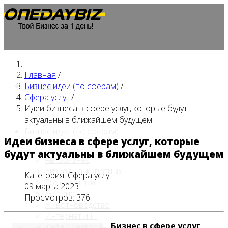
Главная
/
Главная
Бизнес идеи (по сферам)
/
Сфера услуг
/
Идеи бизнеса в сфере услуг, которые будут
актуальны в ближайшем будущем
Бизнес идеи (по сферам)
Идеи бизнеса в сфере услуг, которые
будут актуальны в ближайшем будущем
Автобизнес
Бизнес на животных
Категория:
Сфера услуг
Гостиничный
09 марта 2023
Детские
Просмотров: 376
Животноводство
Интернет и IT
Бизнес в сфере услуг
Кафе / ресторан