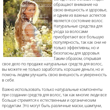
обращают внимание на
Красота и здоровье
свою внешность и здоровье,
Медицина
и одним из важных аспектов
Островки в ТЦ
является состояние волос.
Производство
Натуральные средства для
Промышленное
ухода за волосами
производство
приобретают все большую
Развлечения
популярность, так как они не
Сельское хозяйство
только эффективны, но и
Строительство, ремонт
безопасны для здоровья.
Сфера услуг
Таким образом, открывая
Торговля и магазины
свое дело по продаже натуральных средств для волос,
Туризм и отдых
вы можете не только заработать хорошие деньги, но и
Финансы
помочь людям улучшить свою внешность и уверенность
Хобби
в себе.
Блог
Важно использовать только натуральные компоненты
при создании средств для волос, так как многие люди все
больше стремятся к естественным и органическим
продуктам. Это могут быть различные маски, шампуни,