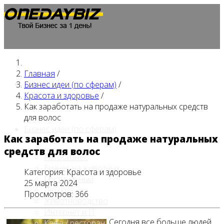
Главная
/
Главная
Бизнес идеи (по сферам)
/
Красота и здоровье
/
Как заработать на продаже натуральных средств
для волос
Бизнес идеи (по сферам)
Как заработать на продаже натуральных
средств для волос
Автобизнес
Бизнес на животных
Категория:
Красота и здоровье
Гостиничный
25 марта 2024
Детские
Просмотров: 366
Животноводство
Интернет и IT
Сегодня все больше людей
Кафе / ресторан