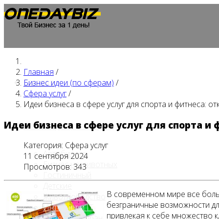
Главная
/
Главная
Бизнес идеи (по сферам)
/
Сфера услуг
/
Идеи бизнеса в сфере услуг для спорта и фитнеса: от
Идеи бизнеса в сфере услуг для спорта и
Бизнес идеи (по сферам)
Категория:
Сфера услуг
Автобизнес
11 сентября 2024
Бизнес на животных
Просмотров: 343
Гостиничный
Детские
В современном мире все больш
Животноводство
безграничные возможности для
Интернет и IT
привлекая к себе множество к
Кафе / ресторан