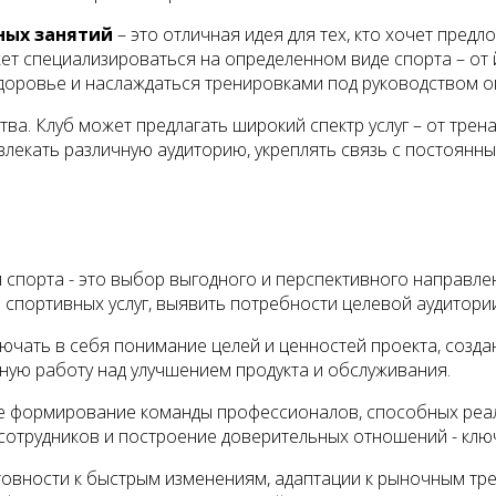
ных занятий
– это отличная идея для тех, кто хочет пред
ет специализироваться на определенном виде спорта – от й
доровье и наслаждаться тренировками под руководством о
а. Клуб может предлагать широкий спектр услуг – от трена
влекать различную аудиторию, укреплять связь с постоянны
спорта - это выбор выгодного и перспективного направления
 спортивных услуг, выявить потребности целевой аудитори
лючать в себя понимание целей и ценностей проекта, созд
ную работу над улучшением продукта и обслуживания.
же формирование команды профессионалов, способных реал
 сотрудников и построение доверительных отношений - кл
товности к быстрым изменениям, адаптации к рыночным тре