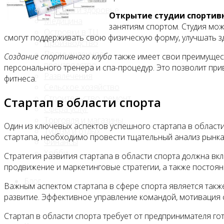
Красота и здоровье
Открытие студии спортив
Медицина
занятиям спортом. Студия мож
Островки в ТЦ
смогут поддерживать свою физическую форму, улучшать з
Производство
Промышленное
Создание спортивного клуба
также имеет свои преимуществ
производство
персонального тренера и спа-процедур. Это позволит при
Развлечения
фитнеса.
Сельское хозяйство
Строительство, ремонт
Стартап в области спорта
Сфера услуг
Торговля и магазины
Один из ключевых аспектов успешного стартапа в области 
Туризм и отдых
стартапа, необходимо провести тщательный анализ рынка
Финансы
Хобби
Стратегия развития стартапа в области спорта должна вк
продвижение и маркетинговые стратегии, а также постоян
Блог
Важным аспектом стартапа в сфере спорта является так
развитие. Эффективное управление командой, мотивация
Стартап в области спорта требует от предпринимателя го