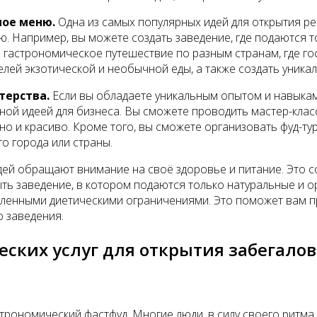
ное меню.
Одна из самых популярных идей для открытия ре
. Например, вы можете создать заведение, где подаются т
 гастрономическое путешествие по разным странам, где го
ей экзотической и необычной еды, а также создать уникал
терства.
Если вы обладаете уникальным опытом и навыками
ной идеей для бизнеса. Вы сможете проводить мастер-классы
но и красиво. Кроме того, вы сможете организовать фуд-ту
о города или страны.
ей обращают внимание на своё здоровье и питание. Это со
ть заведение, в котором подаются только натуральные и о
еленными диетическими ограничениями. Это поможет вам 
о заведения.
еских услуг для открытия забегало
строномический фастфуд. Многие люди, в силу своего ритма