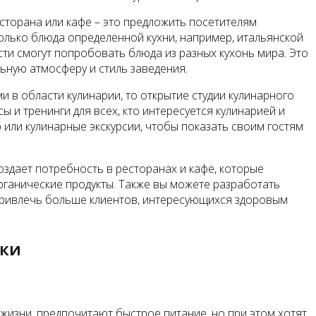
сторана или кафе – это предложить посетителям
олько блюда определенной кухни, например, итальянской
сти смогут попробовать блюда из разных кухонь мира. Это
ьную атмосферу и стиль заведения.
 в области кулинарии, то открытие студии кулинарного
 и тренинги для всех, кто интересуется кулинарией и
р или кулинарные экскурсии, чтобы показать своим гостям
здает потребность в ресторанах и кафе, которые
рганические продукты. Также вы можете разработать
привлечь больше клиентов, интересующихся здоровым
вки
 жизни, предпочитают быстрое питание, но при этом хотят