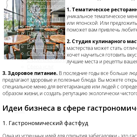
Красота и здоровье
1. Тематическое ресторан
Медицина
уникальное тематическое меню
Островки в ТЦ
или японской. Или предложить
Производство
поможет вам привлечь любител
Промышленное
производство
2. Студия кулинарного мас
Развлечения
мастерства может стать отлич
Сельское хозяйство
хочет научиться готовить вкус
Строительство, ремонт
лучшие места и рецепты вашег
Сфера услуг
3. Здоровое питание.
В последние годы все больше люд
Торговля и магазины
предлагают здоровые и полезные блюда. Вы можете откры
Туризм и отдых
специальное меню для вегетарианцев или людей с опред
Финансы
образом жизни, и создать репутацию экологически чистог
Хобби
Идеи бизнеса в сфере гастрономич
Блог
1. Гастрономический фастфуд
Одна из успешных идей для открытия забегаловки - это га