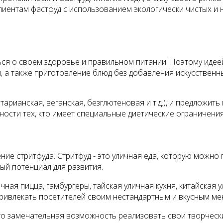
лиентам фастфуд с использованием экологически чистых и 
я о своем здоровье и правильном питании. Поэтому идеей
, а также приготовление блюд без добавления искусственн
тарианская, веганская, безглютеновая и т.д.), и предложи
ости тех, кто имеет специальные диетические ограничения
ние стритфуда. Стритфуд - это уличная еда, которую можно
й потенциал для развития.
ная пицца, гамбургеры, тайская уличная кухня, китайская 
привлекать посетителей своим нестандартным и вкусным ме
это замечательная возможность реализовать свои творческ