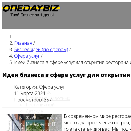
Главная
/
Главная
Бизнес идеи (по сферам)
/
Сфера услуг
/
Идеи бизнеса в сфере услуг для открытия ресторана 
Идеи бизнеса в сфере услуг для открытия
Бизнес идеи (по сферам)
Категория:
Сфера услуг
Автобизнес
11 марта 2024
Бизнес на животных
Просмотров: 357
Гостиничный
Детские
В современном мире ресторан
Животноводство
место для проведения встреч,
Интернет и IT
то эта статья для вас. Мы под
Кафе / ресторан