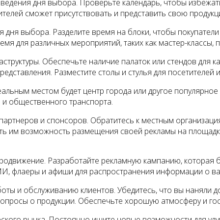
едения дня выбора. Проверьте календарь, чтобы избежат
телей сможет присутствовать и представить свою продукц
 дня выбора. Разделите время на блоки, чтобы покупатели
ремя для различных мероприятий, таких как мастер-классы, 
труктуры. Обеспечьте наличие палаток или стендов для ка
редставления. Разместите столы и стулья для посетителей 
еальным местом будет центр города или другое популярное
и и общественного транспорта.
 партнеров и спонсоров. Обратитесь к местным организаци
ть им возможность размещения своей рекламы на площадке
 продвижение. Разработайте рекламную кампанию, которая 
СМИ, флаеры и афиши для распространения информации о в
оты и обслуживанию клиентов. Убедитесь, что вы наняли д
вопросы о продукции. Обеспечьте хорошую атмосферу и го
ерского рынка. Постоянно ищите новые возможности для у