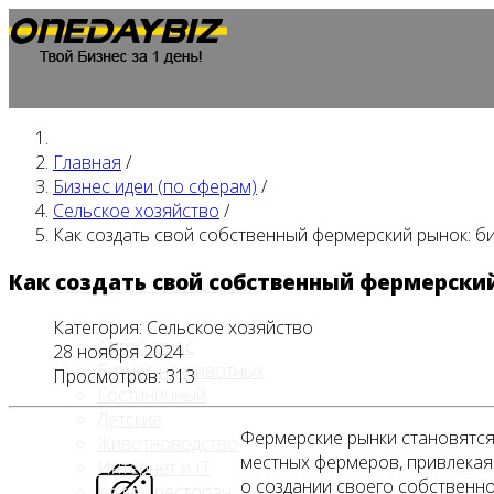
Главная
/
Главная
Бизнес идеи (по сферам)
/
Сельское хозяйство
/
Как создать свой собственный фермерский рынок: би
Как создать свой собственный фермерский
Бизнес идеи (по сферам)
Категория:
Сельское хозяйство
Автобизнес
28 ноября 2024
Бизнес на животных
Просмотров: 313
Гостиничный
Детские
Фермерские рынки становятся 
Животноводство
местных фермеров, привлекая 
Интернет и IT
о создании своего собственн
Кафе / ресторан