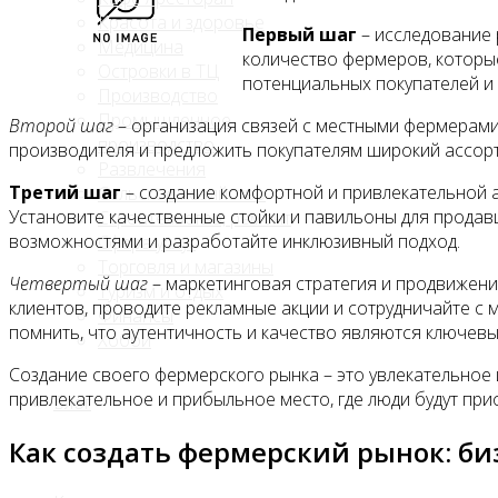
Красота и здоровье
Первый шаг
– исследование 
Медицина
количество фермеров, которы
Островки в ТЦ
потенциальных покупателей и
Производство
Промышленное
Второй шаг
– организация связей с местными фермерами 
производство
производителя и предложить покупателям широкий ассорт
Развлечения
Третий шаг
– создание комфортной и привлекательной а
Сельское хозяйство
Установите качественные стойки и павильоны для продавц
Строительство, ремонт
возможностями и разработайте инклюзивный подход.
Сфера услуг
Торговля и магазины
Четвертый шаг
– маркетинговая стратегия и продвижени
Туризм и отдых
клиентов, проводите рекламные акции и сотрудничайте с
Финансы
помнить, что аутентичность и качество являются ключев
Хобби
Создание своего фермерского рынка – это увлекательное 
привлекательное и прибыльное место, где люди будут пр
Блог
Как создать фермерский рынок: би