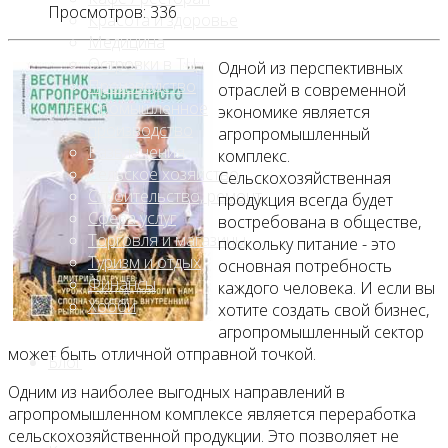
Просмотров: 336
Красота и здоровье
Медицина
Островки в ТЦ
Одной из перспективных
Производство
отраслей в современной
Промышленное
экономике является
производство
агропромышленный
Развлечения
комплекс.
Сельское хозяйство
Сельскохозяйственная
Строительство, ремонт
продукция всегда будет
Сфера услуг
востребована в обществе,
Торговля и магазины
поскольку питание - это
Туризм и отдых
основная потребность
Финансы
каждого человека. И если вы
Хобби
хотите создать свой бизнес,
агропромышленный сектор
может быть отличной отправной точкой.
Блог
Одним из наиболее выгодных направлений в
агропромышленном комплексе является переработка
сельскохозяйственной продукции. Это позволяет не