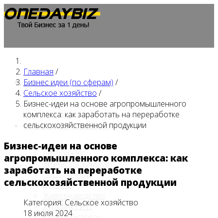
Главная
/
Главная
Бизнес идеи (по сферам)
/
Сельское хозяйство
/
Бизнес-идеи на основе агропромышленного
комплекса: как заработать на переработке
сельскохозяйственной продукции
Бизнес идеи (по сферам)
Бизнес-идеи на основе
Автобизнес
агропромышленного комплекса: как
Бизнес на животных
заработать на переработке
Гостиничный
сельскохозяйственной продукции
Детские
Животноводство
Категория:
Сельское хозяйство
Интернет и IT
18 июля 2024
Кафе / ресторан