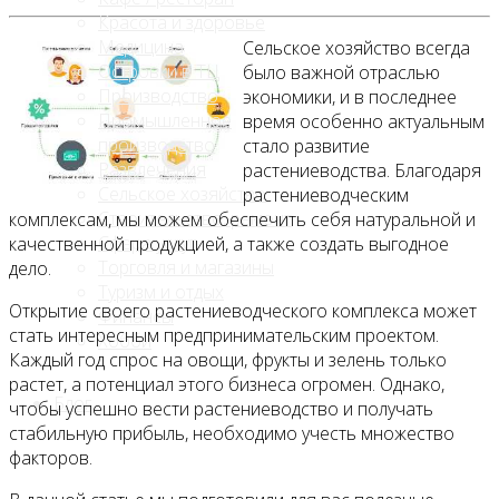
Красота и здоровье
Медицина
Сельское хозяйство всегда
Островки в ТЦ
было важной отраслью
Производство
экономики, и в последнее
Промышленное
время особенно актуальным
производство
стало развитие
Развлечения
растениеводства. Благодаря
Сельское хозяйство
растениеводческим
Строительство, ремонт
комплексам, мы можем обеспечить себя натуральной и
Сфера услуг
качественной продукцией, а также создать выгодное
Торговля и магазины
дело.
Туризм и отдых
Открытие своего растениеводческого комплекса может
Финансы
стать интересным предпринимательским проектом.
Хобби
Каждый год спрос на овощи, фрукты и зелень только
растет, а потенциал этого бизнеса огромен. Однако,
Блог
чтобы успешно вести растениеводство и получать
стабильную прибыль, необходимо учесть множество
факторов.