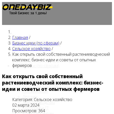
Главная
/
Главная
Бизнес идеи (по сферам)
/
Сельское хозяйство
/
Как открыть свой собственный растениеводческий
комплекс: бизнес-идеи и советы от опытных
фермеров
Бизнес идеи (по сферам)
Как открыть свой собственный
Автобизнес
растениеводческий комплекс: бизнес-
Бизнес на животных
идеи и советы от опытных фермеров
Гостиничный
Детские
Категория:
Сельское хозяйство
Животноводство
02 марта 2024
Интернет и IT
Просмотров: 364
Кафе / ресторан