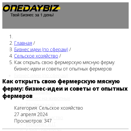
Главная
/
Главная
Бизнес идеи (по сферам)
/
Сельское хозяйство
/
Как открыть свою фермерскую мясную ферму:
бизнес-идеи и советы от опытных фермеров
Бизнес идеи (по сферам)
Как открыть свою фермерскую мясную
ферму: бизнес-идеи и советы от опытных
Автобизнес
фермеров
Бизнес на животных
Гостиничный
Категория:
Сельское хозяйство
Детские
27 апреля 2024
Животноводство
Просмотров: 347
Интернет и IT
Кафе / ресторан