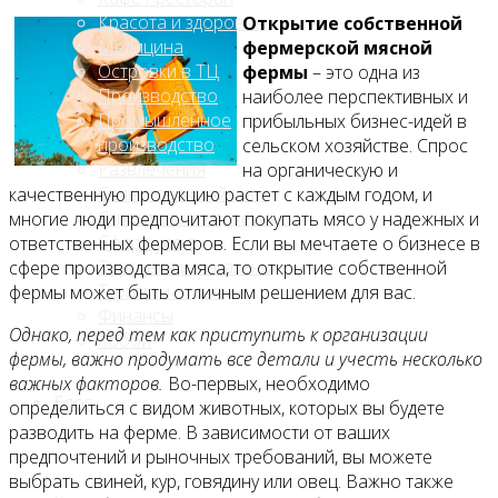
Красота и здоровье
Открытие собственной
Медицина
фермерской мясной
Островки в ТЦ
фермы
– это одна из
Производство
наиболее перспективных и
Промышленное
прибыльных бизнес-идей в
производство
сельском хозяйстве. Спрос
Развлечения
на органическую и
Сельское хозяйство
качественную продукцию растет с каждым годом, и
Строительство, ремонт
многие люди предпочитают покупать мясо у надежных и
Сфера услуг
ответственных фермеров. Если вы мечтаете о бизнесе в
Торговля и магазины
сфере производства мяса, то открытие собственной
Туризм и отдых
фермы может быть отличным решением для вас.
Финансы
Однако, перед тем как приступить к организации
Хобби
фермы, важно продумать все детали и учесть несколько
важных факторов.
Во-первых, необходимо
Блог
определиться с видом животных, которых вы будете
разводить на ферме. В зависимости от ваших
предпочтений и рыночных требований, вы можете
выбрать свиней, кур, говядину или овец. Важно также