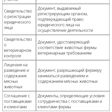
Документ, выдаваемый
Свидетельство
регистрирующим органом,
о регистрации
подтверждающий право
юридического
юридического лица на
лица
осуществление деятельности
Свидетельство
Документ, удостоверяющий
о
соответствие животных фермы
ветеринарном
ветеринарным требованиям
контроле
Лицензия на
разведение и
Документ, разрешающий фермеру
содержание
заниматься разведением и
мясных
содержанием мясных животных
животных
Соглашение с
Документы, определяющие условия
поставщиками
сотрудничества с поставщиками и
и клиентами
клиентами фермы