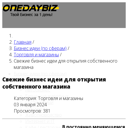
Главная
/
Главная
Бизнес идеи (по сферам)
/
Торговля и магазины
/
Свежие бизнес идеи для открытия собственного
магазина
Бизнес идеи (по сферам)
Свежие бизнес идеи для открытия
собственного магазина
Автобизнес
Бизнес на животных
Категория:
Торговля и магазины
Гостиничный
03 января 2024
Детские
Просмотров: 381
Животноводство
Интернет и IT
В постоянно меняющемся
Кафе / ресторан