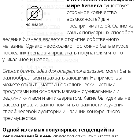
мире бизнеса
существует
Красота и здоровье
огромное количество
Медицина
возможностей для
Островки в ТЦ
предпринимателей. Одним из
Производство
самых популярных способов
Промышленное
ведения бизнеса является открытие собственного
производство
магазина. Однако необходимо постоянно быть в курсе
Развлечения
последних трендов и предлагать покупателям что-то
Сельское хозяйство
уникальное и новое.
Строительство, ремонт
Сфера услуг
Свежие бизнес идеи для открытия магазина
могут быть
Торговля и магазины
разнообразными и захватывающими. Например, вы
Туризм и отдых
можете открыть магазин с экологически чистыми
Финансы
продуктами или основать магазин с уникальными и
Хобби
редкими книгами и антиквариатом. Какие бы идеи вы не
рассматривали, важно помнить о важности изучения
Блог
своей целевой аудитории и наличии конкурентного
преимущества.
Одной из самых популярных тенденций на
сегодняшний день
является открытие магазина,