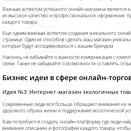
Красота и здоровье
Важным аспектом успешного онлайн-магазина является к
Медицина
их высокое качество и профессиональное оформление. Кр
Островки в ТЦ
каждого товара.
Производство
Промышленное
Еще одним важным аспектом создания уникального онлай
производство
странице. Один из способов сделать ваш магазин уникаль
Развлечения
которые будут ассоциироваться с вашим брендом.
Сельское хозяйство
Наконец, не забывайте о важности коммуникации с клиент
Строительство, ремонт
связи. Также не забывайте о возможности оставлять отзы
Сфера услуг
Торговля и магазины
Бизнес идеи в сфере онлайн-торго
Туризм и отдых
Финансы
Хобби
Идея №3: Интернет-магазин экологичных тов
Современные люди все больше обращают внимание на эко
Блог
здорового образа жизни и поддержания экологической ус
Вам потребуется создать онлайн-платформу, где люди на
внимание описанию и фотографии каждого товара, чтобы 