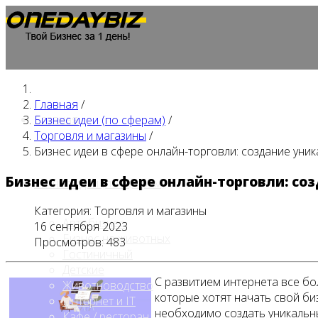
Главная
/
Главная
Бизнес идеи (по сферам)
/
Торговля и магазины
/
Бизнес идеи в сфере онлайн-торговли: создание уни
Бизнес идеи в сфере онлайн-торговли: со
Бизнес идеи (по сферам)
Категория:
Торговля и магазины
Автобизнес
16 сентября 2023
Бизнес на животных
Просмотров: 483
Гостиничный
Детские
С развитием интернета все б
Животноводство
которые хотят начать свой би
Интернет и IT
необходимо создать уникальны
Кафе / ресторан